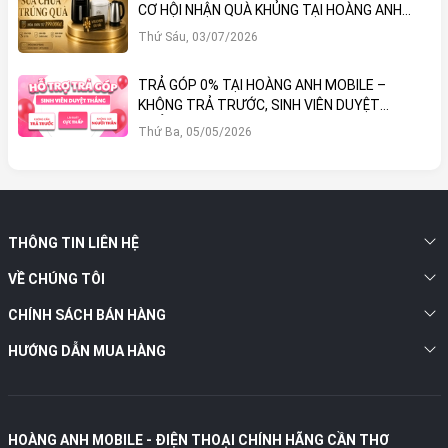
CƠ HỘI NHẬN QUÀ KHỦNG TẠI HOÀNG ANH
MOBILE
Thứ Sáu, 03/07/2026
TRẢ GÓP 0% TẠI HOÀNG ANH MOBILE –
KHÔNG TRẢ TRƯỚC, SINH VIÊN DUYỆT
THẲNG!
Thứ Ba, 05/05/2026
THÔNG TIN LIÊN HỆ
VỀ CHÚNG TÔI
CHÍNH SÁCH BÁN HÀNG
HƯỚNG DẪN MUA HÀNG
HOÀNG ANH MOBILE - ĐIỆN THOẠI CHÍNH HÃNG CẦN THƠ