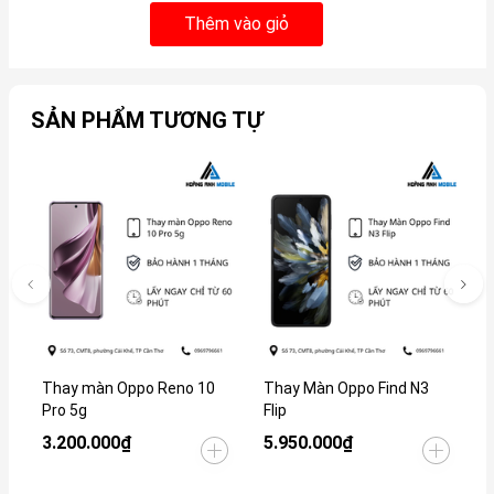
Thêm vào giỏ
SẢN PHẨM TƯƠNG TỰ
Thay màn Oppo Reno 10
Thay Màn Oppo Find N3
T
Pro 5g
Flip
3.200.000₫
5.950.000₫
3