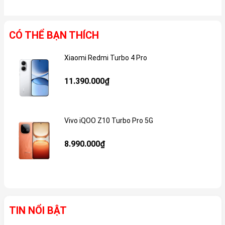
CÓ THỂ BẠN THÍCH
Xiaomi Redmi Turbo 4 Pro
Gi
11.390.000₫
Vivo iQOO Z10 Turbo Pro 5G
Gi
8.990.000₫
TIN NỔI BẬT