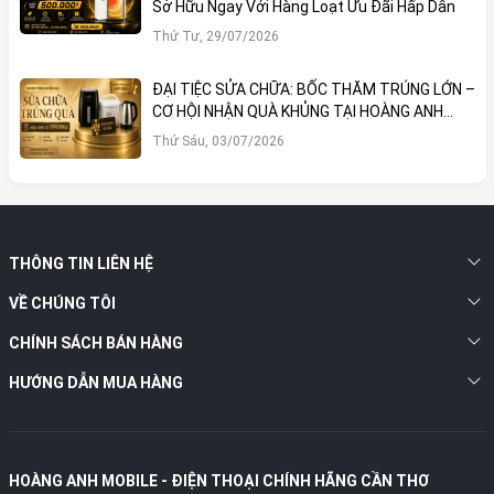
Sở Hữu Ngay Với Hàng Loạt Ưu Đãi Hấp Dẫn
Thứ Tư, 29/07/2026
ĐẠI TIỆC SỬA CHỮA: BỐC THĂM TRÚNG LỚN –
CƠ HỘI NHẬN QUÀ KHỦNG TẠI HOÀNG ANH
MOBILE
Thứ Sáu, 03/07/2026
THÔNG TIN LIÊN HỆ
VỀ CHÚNG TÔI
CHÍNH SÁCH BÁN HÀNG
HƯỚNG DẪN MUA HÀNG
HOÀNG ANH MOBILE - ĐIỆN THOẠI CHÍNH HÃNG CẦN THƠ