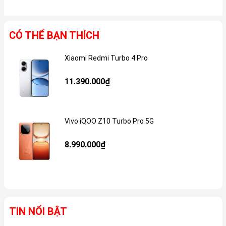
CÓ THỂ BẠN THÍCH
Xiaomi Redmi Turbo 4 Pro
Gi
11.390.000₫
Vivo iQOO Z10 Turbo Pro 5G
Gi
8.990.000₫
TIN NỔI BẬT