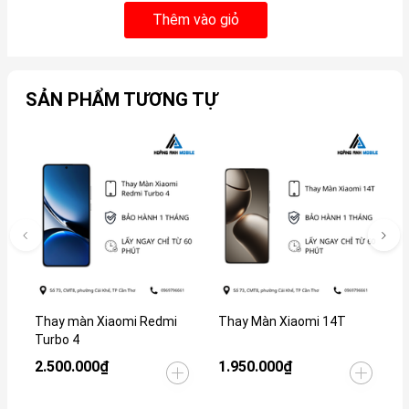
Thêm vào giỏ
SẢN PHẨM TƯƠNG TỰ
Thay màn Xiaomi Redmi
Thay Màn Xiaomi 14T
T
Turbo 4
2.500.000₫
1.950.000₫
9