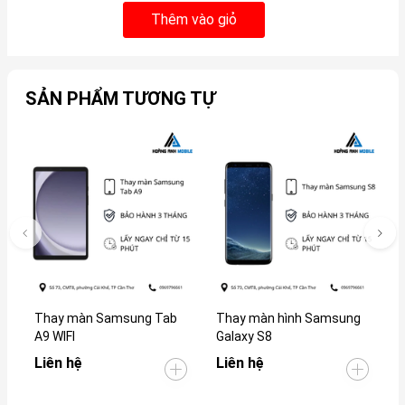
Thêm vào giỏ
SẢN PHẨM TƯƠNG TỰ
Thay màn Samsung Tab
Thay màn hình Samsung
T
A9 WIFI
Galaxy S8
G
Liên hệ
Liên hệ
L