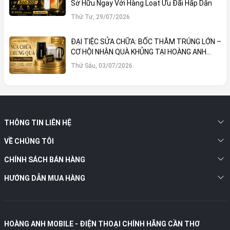
Sở Hữu Ngay Với Hàng Loạt Ưu Đãi Hấp Dẫn
Thứ Tư, 29/07/2026
ĐẠI TIỆC SỬA CHỮA: BỐC THĂM TRÚNG LỚN –
CƠ HỘI NHẬN QUÀ KHỦNG TẠI HOÀNG ANH
MOBILE
Thứ Sáu, 03/07/2026
THÔNG TIN LIÊN HỆ
VỀ CHÚNG TÔI
CHÍNH SÁCH BÁN HÀNG
HƯỚNG DẪN MUA HÀNG
HOÀNG ANH MOBILE - ĐIỆN THOẠI CHÍNH HÃNG CẦN THƠ