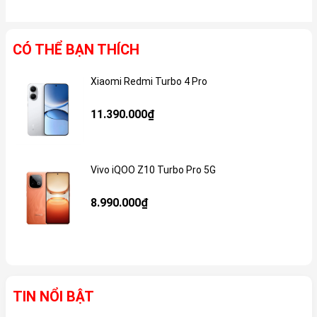
CÓ THỂ BẠN THÍCH
Xiaomi Redmi Turbo 4 Pro
Gi
11.390.000₫
Vivo iQOO Z10 Turbo Pro 5G
Gi
8.990.000₫
TIN NỔI BẬT