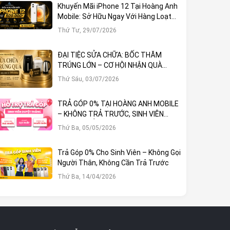
Khuyến Mãi iPhone 12 Tại Hoàng Anh
Mobile: Sở Hữu Ngay Với Hàng Loạt
Ưu Đãi Hấp Dẫn
Thứ Tư, 29/07/2026
ĐẠI TIỆC SỬA CHỮA: BỐC THĂM
TRÚNG LỚN – CƠ HỘI NHẬN QUÀ
KHỦNG TẠI HOÀNG ANH MOBILE
Thứ Sáu, 03/07/2026
TRẢ GÓP 0% TẠI HOÀNG ANH MOBILE
– KHÔNG TRẢ TRƯỚC, SINH VIÊN
DUYỆT THẲNG!
Thứ Ba, 05/05/2026
Trả Góp 0% Cho Sinh Viên – Không Gọi
Người Thân, Không Cần Trả Trước
Thứ Ba, 14/04/2026