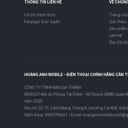
THÔNG TIN LIÊN HỆ
VỀ CHÚNG
Cơ sở chính thức
Trang chủ
Fanpage trực tuyến
Giới thiệu
Sản phẩm
Liên hệ
Địa chỉ c
HOÀNG ANH MOBILE - ĐIỆN THOẠI CHÍNH HÃNG CẦN 
CÔNG TY TNHH MAI GIA THÀNH
8036521466 do Phòng Tài Chính - Kế Hoạch UBND Quận Ni
năm 2020
Địa chỉ:
Số 73, Cách Mạng Tháng 8, phường Cái Khế, thà
Điện thoại:
0969796661
- Email:
hoanganhmobilecskh@g