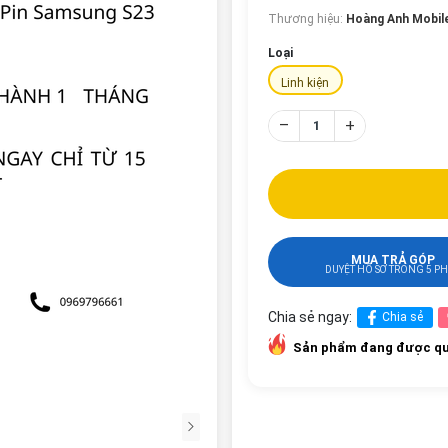
Thương hiệu:
Hoàng Anh Mobil
Loại
Linh kiện
–
+
MUA TRẢ GÓP
DUYỆT HỒ SƠ TRONG 5 P
Chia sẻ ngay:
Chia sẻ
Sản phẩm đang được qu