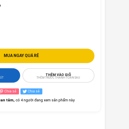
e
MUA NGAY QUÁ RẺ
THÊM VÀO GIỎ
HÚT
THÊM TRƯỚC THANH TOÁN SAU
Chia sẻ
Chia sẻ
an tâm,
có 4 người đang xem sản phẩm này