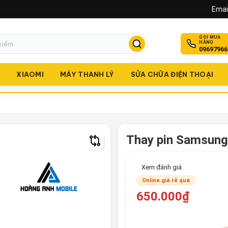
Email
GỌI MUA
HÀNG
09697966
O
XIAOMI
MÁY THANH LÝ
SỬA CHỮA ĐIỆN THOẠI
Thay pin Samsung
Xem đánh giá
Online giá rẻ quá
650.000₫