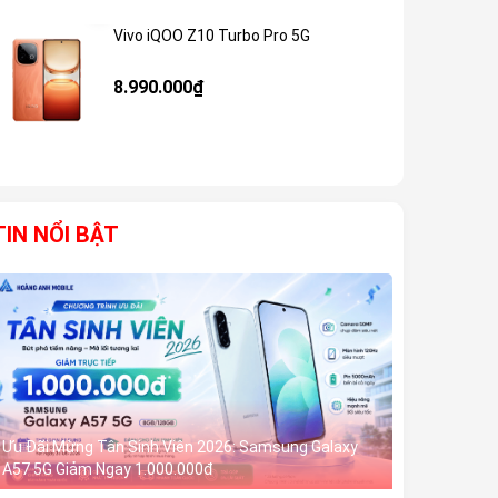
Vivo iQOO Z10 Turbo Pro 5G
Giảm 59%
8.990.000₫
TIN NỔI BẬT
Ưu Đãi Mừng Tân Sinh Viên 2026: Samsung Galaxy
A57 5G Giảm Ngay 1.000.000đ