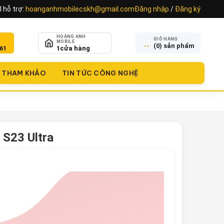
 hỗ trợ:
hoanganhmobilecskh@gmail.com
Đăng nhập
/
Đăng ký
HOÀNG ANH
GIỎ HÀNG
MOBILE
(
0
) sản phẩm
61
1
cửa hàng
THAM KHẢO
TIN TỨC CÔNG NGHỆ
 S23 Ultra