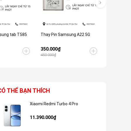
sung tab T585
Thay Pin Samsung A22 5G
Thay Pin Sa
350.000₫
390.000₫
450.000₫
CÓ THỂ BẠN THÍCH
Xiaomi Redmi Turbo 4 Pro
Giảm 48%
11.390.000₫