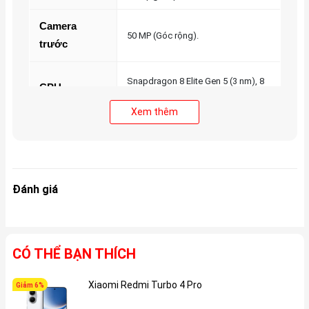
Camera
50 MP (Góc rộng).
trước
Snapdragon 8 Elite Gen 5 (3 nm), 8
CPU
nhân 4.6 GHz.
Xem thêm
Chip đồ họa
Adreno 840 (1.20 GHz).
độc lập
Đánh giá
RAM
12GB / 16GB (LPDDR5X)
CÓ THỂ BẠN THÍCH
Bộ nhớ trong
512GB / 1TB (UFS 4.1)
Xiaomi Redmi Turbo 4 Pro
Giảm 6%
Gi
Thẻ SIM
2 Nano-SIM + eSIM.