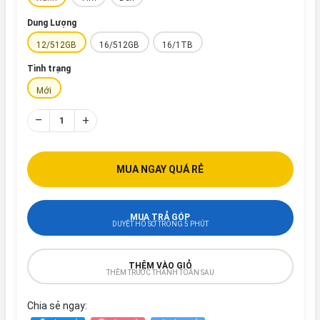
Dung Lượng
12/512GB
16/512GB
16/1TB
Tình trạng
Mới
–
+
MUA NGAY QUÁ RẺ
MUA TRẢ GÓP
DUYỆT HỒ SƠ TRONG 5 PHÚT
THÊM VÀO GIỎ
THÊM TRƯỚC THANH TOÁN SAU
Chia sẻ ngay: