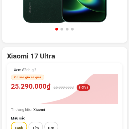
Xiaomi 17 Ultra
Xem đánh giá
Online giá rẻ quá
25.290.000₫
25.990.000₫
(-3%)
Thương hiệu:
Xiaomi
Màu sắc
Xanh
Tím
Đen