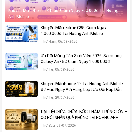
Xiaomi 17 Ultra – Flagship Toàn Diện,
Đỉnh Cao Hiệu Năng & Nhiếp Ảnh
Khuyến Mãi iPhone 14 Plus: Giảm Ngay 700.000đ Tại Hoàng
Anh Mobile
Khuyến Mãi realme C85: Giảm Ngay
1.000.000đ Tại Hoàng Anh Mobile
Thứ Năm, 06/08/2026
Ưu Đãi Mừng Tân Sinh Viên 2026: Samsung
Galaxy A57 5G Giảm Ngay 1.000.000đ
Thứ Tư, 05/08/2026
Khuyến Mãi iPhone 12 Tại Hoàng Anh Mobile:
Sở Hữu Ngay Với Hàng Loạt Ưu Đãi Hấp Dẫn
Xiaomi 17 Ultra
là mẫu flagship cao cấp nhất hiện
Thứ Tư, 29/07/2026
nay của nhà Xiaomi, định nghĩa lại khái niệm siêu
phẩm công nghệ toàn diện. Không chỉ dừng lại ở
ĐẠI TIỆC SỬA CHỮA: BỐC THĂM TRÚNG LỚN –
một chiếc điện thoại, thiết bị này là sự kết hợp hoàn
CƠ HỘI NHẬN QUÀ KHỦNG TẠI HOÀNG ANH
MOBILE
hảo giữa một máy ảnh chuyên nghiệp cảm biến 1
Thứ Sáu, 03/07/2026