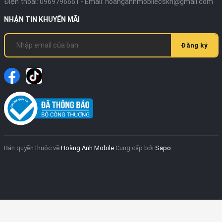
Điện thoại:
0969796661
- Email:
hoanganhmobilecskh@gmail.com
NHẬN TIN KHUYẾN MÃI
Mặt trước của
Xiaomi 17 Ultra
gây ấn tượng mạnh
Đăng ký
với màn hình kích thước lên tới
6.9 inch
, sử dụng
tấm nền
LTPO AMOLED
cao cấp, mang lại không
gian hiển thị rộng rãi và độ sắc nét hoàn hảo (mật
độ điểm ảnh 416 ppi).
Tần số quét 120Hz LTPO thông minh:
Tự
động tùy chỉnh tần số làm tươi theo nội dung
hiển thị để tiết kiệm pin, kết hợp tần số lấy mẫu
Bản quyền thuộc về
Hoàng Anh Mobile
Cung cấp bởi
Sapo
cảm ứng
2160Hz
siêu nhạy – một vũ khí tối
thượng cho các game thủ.
Màu sắc và độ sáng:
Hỗ trợ hiển thị lên tới 68
tỷ màu, công nghệ Dolby Vision và HDR giúp
mọi thước phim trở nên sống động như ngoài