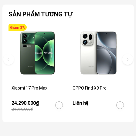
SẢN PHẨM TƯƠNG TỰ
Giảm 3%
Xiaomi 17 Pro Max
OPPO Find X9 Pro
V
24.290.000₫
Liên hệ
L
24.990.000₫