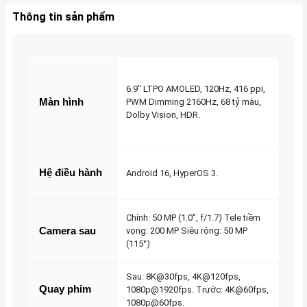
Thông tin sản phẩm
6.9" LTPO AMOLED, 120Hz, 416 ppi,
Màn hình
PWM Dimming 2160Hz, 68 tỷ màu,
Dolby Vision, HDR.
Hệ điều hành
Android 16, HyperOS 3.
Chính: 50 MP (1.0", f/1.7) Tele tiềm
Camera sau
vọng: 200 MP Siêu rộng: 50 MP
(115°)
Sau: 8K@30fps, 4K@120fps,
Quay phim
1080p@1920fps. Trước: 4K@60fps,
1080p@60fps.