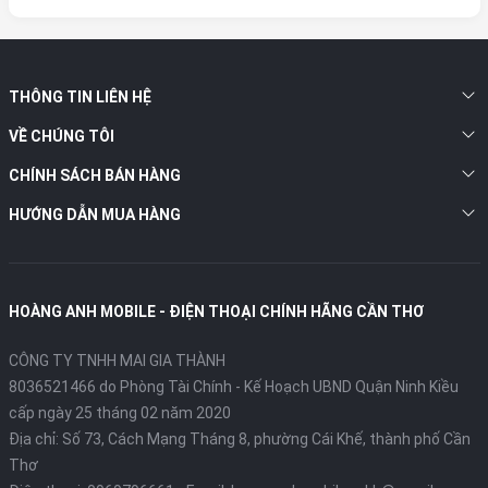
inch, màn hình hiển thị đỉnh cao và quái thú hiệu
năng Snapdragon 8 Elite Gen 5.
Nếu bạn đang tìm kiếm một trải nghiệm "Ultra"
THÔNG TIN LIÊN HỆ
đúng nghĩa,
Xiaomi 17 Ultra chính hãng
hiện đã
chính thức cập bến
Hoàng Anh Mobile
với mức
VỀ CHÚNG TÔI
giá cực kỳ cạnh tranh và nhiều ưu đãi độc quyền.
CHÍNH SÁCH BÁN HÀNG
HƯỚNG DẪN MUA HÀNG
1. Màn Hình LTPO AMOLED 6.9 Inch – Trải
Nghiệm Thị Giác Đỉnh Cao
HOÀNG ANH MOBILE - ĐIỆN THOẠI CHÍNH HÃNG CẦN THƠ
CÔNG TY TNHH MAI GIA THÀNH
8036521466 do Phòng Tài Chính - Kế Hoạch UBND Quận Ninh Kiều
cấp ngày 25 tháng 02 năm 2020
Địa chỉ:
Số 73, Cách Mạng Tháng 8, phường Cái Khế, thành phố Cần
Thơ