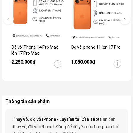
Độ vỏ iPhone 14 Pro Max
Độ vỏ iphone 11 lên 17 Pro
Đ
lên 17 Pro Max
1
2.250.000₫
1.050.000₫
1
Thông tin sản phẩm
Thay vỏ, độ vỏ iPhone - Lấy liền tại Cần Thơ!
Bạn cần
thay vỏ, độ vỏ iPhone? Đừng để dế yêu của bạn phải chờ