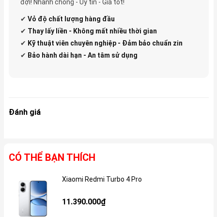
đợi! Nhanh chóng - Uy tín - Giá tốt!
✔
Vỏ độ
chất lượng hàng đầu
✔
Thay lấy liền - Không mất nhiều thời gian
✔
Kỹ thuật viên chuyên nghiệp - Đảm bảo chuẩn zin
✔
Bảo hành dài hạn - An tâm sử dụng
Đánh giá
CÓ THỂ BẠN THÍCH
Xiaomi Redmi Turbo 4 Pro
Gi
11.390.000₫