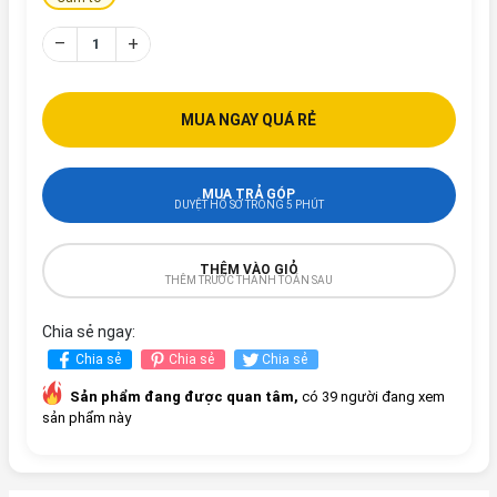
–
+
MUA NGAY QUÁ RẺ
MUA TRẢ GÓP
DUYỆT HỒ SƠ TRONG 5 PHÚT
THÊM VÀO GIỎ
THÊM TRƯỚC THANH TOÁN SAU
Chia sẻ ngay:
Chia sẻ
Chia sẻ
Chia sẻ
Sản phẩm đang được quan tâm,
có 39 người đang xem
sản phẩm này