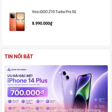
Vivo iQOO Z10 Turbo Pro 5G
Gi
8.990.000₫
TIN NỔI BẬT
Khuyến Mãi iPhone 14 Plus: Giảm Ngay 700.000đ Tại Hoàng