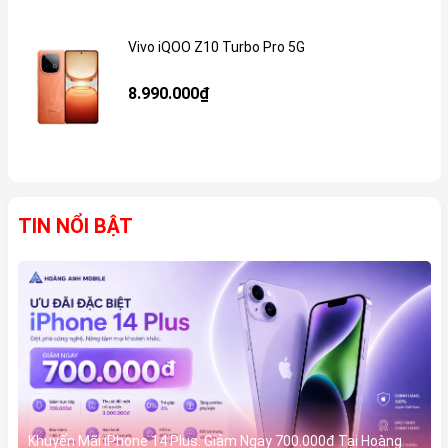
Vivo iQOO Z10 Turbo Pro 5G
Gi
8.990.000₫
TIN NỔI BẬT
Khuyến Mãi iPhone 14 Plus: Giảm Ngay 700.000đ Tại Hoàng