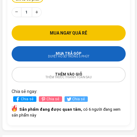
–
+
MUA NGAY QUÁ RẺ
MUA TRẢ GÓP
DUYỆT HỒ SƠ TRONG 5 PHÚT
THÊM VÀO GIỎ
THÊM TRƯỚC THANH TOÁN SAU
Chia sẻ ngay:
Chia sẻ
Chia sẻ
Chia sẻ
Sản phẩm đang được quan tâm,
có 6 người đang xem
sản phẩm này