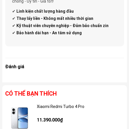
chóng - Uy tín - Giá tốt!
✔
Linh kiện
chất lượng hàng đầu
✔
Thay lấy liền - Không mất nhiều thời gian
✔
Kỹ thuật viên chuyên nghiệp - Đảm bảo chuẩn zin
✔
Bảo hành dài hạn - An tâm sử dụng
Đánh giá
CÓ THỂ BẠN THÍCH
Xiaomi Redmi Turbo 4 Pro
Gi
11.390.000₫