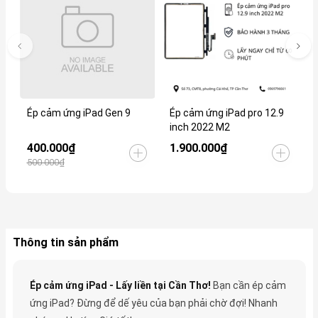
Ép cảm ứng iPad Gen 9
Ép cảm ứng iPad pro 12.9
É
inch 2022 M2
i
400.000₫
1.900.000₫
1
500.000₫
Thông tin sản phẩm
Ép cảm ứng iPad - Lấy liền tại Cần Thơ!
Bạn cần ép cảm
ứng iPad? Đừng để dế yêu của bạn phải chờ đợi! Nhanh