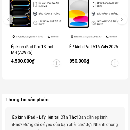
Ép kính iPad Pro 13 inch
ÉP kính iPad A16 WiFi 2025
É
M4 (A2925)
4.500.000₫
850.000₫
2
Thông tin sản phẩm
Ép kính iPad - Lấy liền tại Cần Thơ!
Bạn cần ép kính
iPad? Đừng để dế yêu của bạn phải chờ đợi! Nhanh chóng