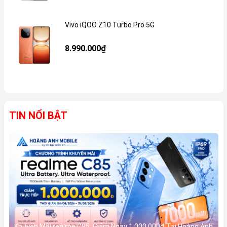
Vivo iQOO Z10 Turbo Pro 5G
Gi
8.990.000₫
TIN NỔI BẬT
Khuyến Mãi realme C85: Giảm Ngay 1.000.000đ Tại Hoàng Anh