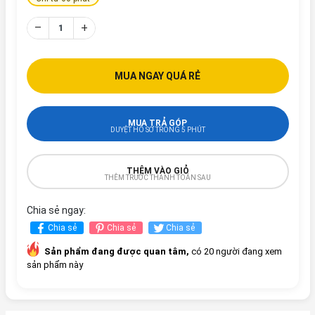
–
+
MUA NGAY QUÁ RẺ
MUA TRẢ GÓP
DUYỆT HỒ SƠ TRONG 5 PHÚT
THÊM VÀO GIỎ
THÊM TRƯỚC THANH TOÁN SAU
Chia sẻ ngay:
Chia sẻ
Chia sẻ
Chia sẻ
Sản phẩm đang được quan tâm,
có 20 người đang xem
sản phẩm này