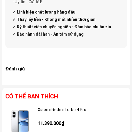
- Uy tín - Giá tốt!
✔
Linh kiện
chất lượng hàng đầu
✔
Thay lấy liền - Không mất nhiều thời gian
✔
Kỹ thuật viên chuyên nghiệp - Đảm bảo chuẩn zin
✔
Bảo hành dài hạn - An tâm sử dụng
Đánh giá
CÓ THỂ BẠN THÍCH
Xiaomi Redmi Turbo 4 Pro
Gi
11.390.000₫