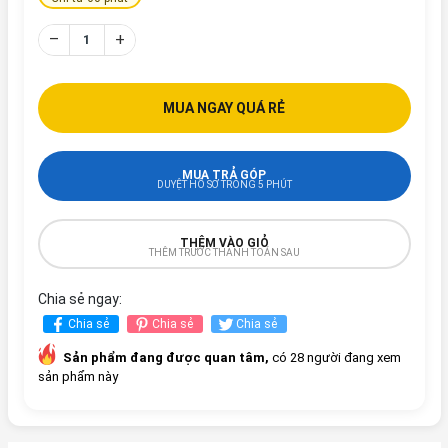
–
+
MUA NGAY QUÁ RẺ
MUA TRẢ GÓP
DUYỆT HỒ SƠ TRONG 5 PHÚT
THÊM VÀO GIỎ
THÊM TRƯỚC THANH TOÁN SAU
Chia sẻ ngay:
Chia sẻ
Chia sẻ
Chia sẻ
Sản phẩm đang được quan tâm,
có 28 người đang xem
sản phẩm này