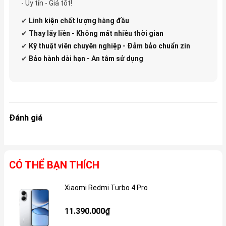
- Uy tín - Giá tốt!
✔
Linh kiện
chất lượng hàng đầu
✔
Thay lấy liền - Không mất nhiều thời gian
✔
Kỹ thuật viên chuyên nghiệp - Đảm bảo chuẩn zin
✔
Bảo hành dài hạn - An tâm sử dụng
Đánh giá
CÓ THỂ BẠN THÍCH
Xiaomi Redmi Turbo 4 Pro
Gi
11.390.000₫