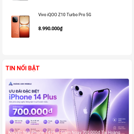
Vivo iQOO Z10 Turbo Pro 5G
Gi
8.990.000₫
TIN NỔI BẬT
Khuyến Mãi iPhone 14 Plus: Giảm Ngay 700.000đ Tại Hoàng