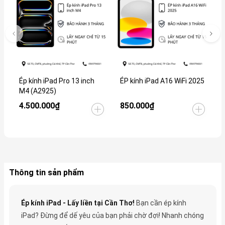
Ép kính iPad Pro 13 inch
ÉP kính iPad A16 WiFi 2025
É
M4 (A2925)
4.500.000₫
850.000₫
2
Thông tin sản phẩm
Ép kính iPad - Lấy liền tại Cần Thơ!
Bạn cần ép kính
iPad? Đừng để dế yêu của bạn phải chờ đợi! Nhanh chóng