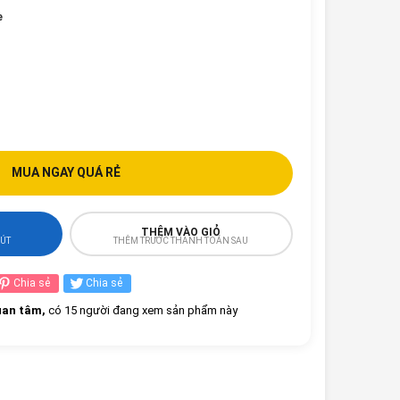
e
MUA NGAY QUÁ RẺ
THÊM VÀO GIỎ
HÚT
THÊM TRƯỚC THANH TOÁN SAU
Chia sẻ
Chia sẻ
an tâm,
có 15 người đang xem sản phẩm này