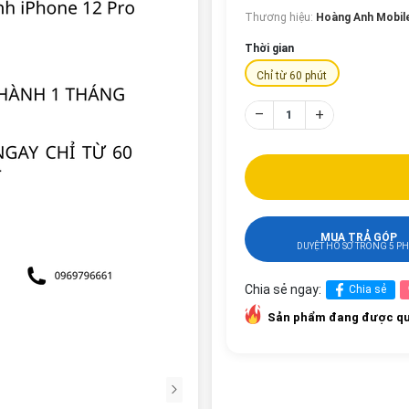
Thương hiệu:
Hoàng Anh Mobil
Thời gian
Chỉ từ 60 phút
–
+
MUA TRẢ GÓP
DUYỆT HỒ SƠ TRONG 5 P
Chia sẻ ngay:
Chia sẻ
Sản phẩm đang được qu