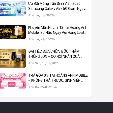
Ưu Đãi Mừng Tân Sinh Viên 2026:
Samsung Galaxy A57 5G Giảm Ngay
1.000.000đ
Thứ Tư, 05/08/2026
Khuyến Mãi iPhone 12 Tại Hoàng Anh
Mobile: Sở Hữu Ngay Với Hàng Loạt
Ưu Đãi Hấp Dẫn
Thứ Tư, 29/07/2026
ĐẠI TIỆC SỬA CHỮA: BỐC THĂM
TRÚNG LỚN – CƠ HỘI NHẬN QUÀ
KHỦNG TẠI HOÀNG ANH MOBILE
Thứ Sáu, 03/07/2026
TRẢ GÓP 0% TẠI HOÀNG ANH MOBILE
– KHÔNG TRẢ TRƯỚC, SINH VIÊN
DUYỆT THẲNG!
Thứ Ba, 05/05/2026