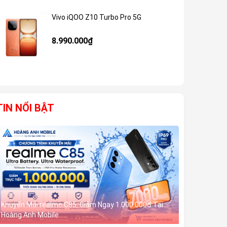
Vivo iQOO Z10 Turbo Pro 5G
Giảm 59%
8.990.000₫
TIN NỔI BẬT
Khuyến Mãi realme C85: Giảm Ngay 1.000.000đ Tại
Hoàng Anh Mobile