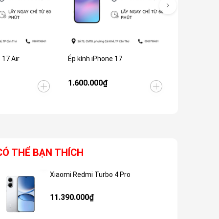
 17 Air
Ép kính iPhone 17
Ép kính iPh
1.600.000₫
1.300.000
1.900.000₫
CÓ THỂ BẠN THÍCH
Xiaomi Redmi Turbo 4 Pro
Giảm 48%
11.390.000₫