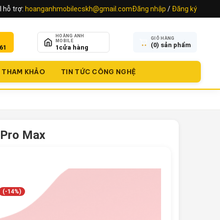
 hỗ trợ:
hoanganhmobilecskh@gmail.com
Đăng nhập
/
Đăng ký
HOÀNG ANH
GIỎ HÀNG
MOBILE
(
0
) sản phẩm
61
1
cửa hàng
THAM KHẢO
TIN TỨC CÔNG NGHỆ
 Pro Max
(-14%)