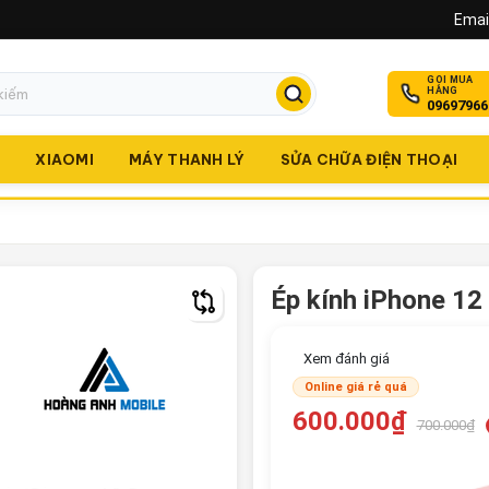
Email
GỌI MUA
HÀNG
09697966
O
XIAOMI
MÁY THANH LÝ
SỬA CHỮA ĐIỆN THOẠI
Ép kính iPhone 12
Xem đánh giá
Online giá rẻ quá
600.000₫
700.000₫