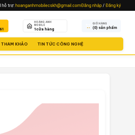
 hỗ trợ:
hoanganhmobilecskh@gmail.com
Đăng nhập
/
Đăng ký
HOÀNG ANH
GIỎ HÀNG
MOBILE
(
0
) sản phẩm
61
1
cửa hàng
THAM KHẢO
TIN TỨC CÔNG NGHỆ