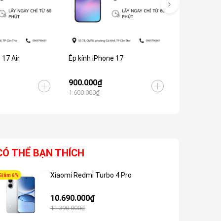
 17 Air
Ép kính iPhone 17
Ép kính iPh
900.000₫
600.000₫
1.600.000₫
1.300.000₫
CÓ THỂ BẠN THÍCH
Xiaomi Redmi Turbo 4 Pro
Giảm 6%
Giảm 5%
10.690.000₫
11.390.000₫