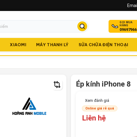
Email
GỌI MUA
HÀNG
09697966
O
XIAOMI
MÁY THANH LÝ
SỬA CHỮA ĐIỆN THOẠI
Ép kính iPhone 8
Xem đánh giá
Online giá rẻ quá
Liên hệ