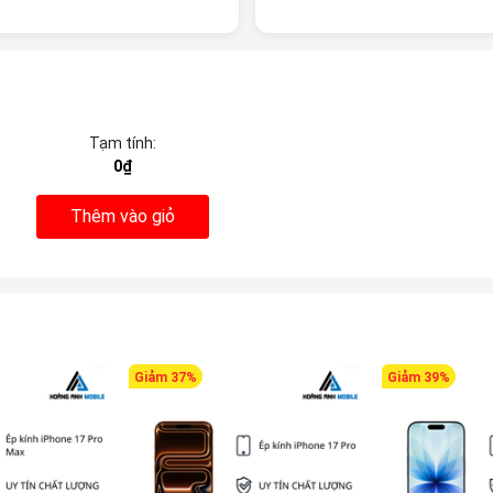
Tạm tính:
0₫
Thêm vào giỏ
Giảm 37%
Giảm 39%