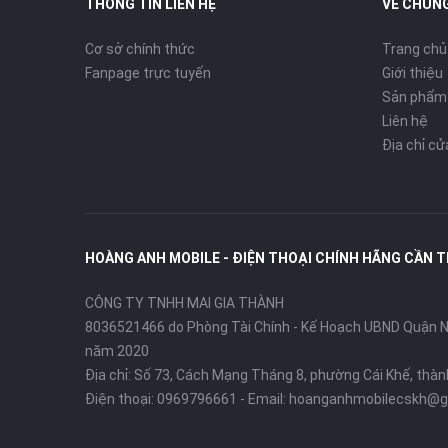
THÔNG TIN LIÊN HỆ
VỀ CHÚNG
Cơ sở chính thức
Trang chủ
Fanpage trực tuyến
Giới thiệu
Sản phẩm
Liên hệ
Địa chỉ c
HOÀNG ANH MOBILE - ĐIỆN THOẠI CHÍNH HÃNG CẦN 
CÔNG TY TNHH MAI GIA THÀNH
8036521466 do Phòng Tài Chính - Kế Hoạch UBND Quận Ni
năm 2020
Địa chỉ:
Số 73, Cách Mạng Tháng 8, phường Cái Khế, thà
Điện thoại:
0969796661
- Email:
hoanganhmobilecskh@g