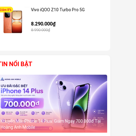
Vivo iQOO Z10 Turbo Pro 5G
Giảm 8%
Giảm 6%
8.290.000₫
8.990.000₫
TIN NỔI BẬT
Khuyến Mãi iPhone 14 Plus: Giảm Ngay 700.000đ Tại
Hoàng Anh Mobile