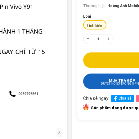
Thương hiệu:
Hoàng Anh Mobil
Loại
Linh kiện
–
+
MUA TRẢ GÓP
DUYỆT HỒ SƠ TRONG 5 P
Chia sẻ ngay:
Chia sẻ
Sản phẩm đang được qu