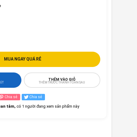
e
MUA NGAY QUÁ RẺ
THÊM VÀO GIỎ
HÚT
THÊM TRƯỚC THANH TOÁN SAU
Chia sẻ
Chia sẻ
an tâm,
có 1 người đang xem sản phẩm này