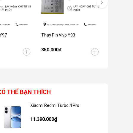
 Y97
Thay Pin Vivo Y93
Thay Pin Vi
350.000₫
Liên hệ
CÓ THỂ BẠN THÍCH
Xiaomi Redmi Turbo 4 Pro
Giảm 48%
11.390.000₫