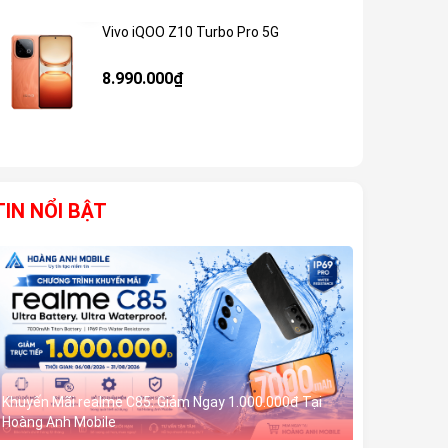
Vivo iQOO Z10 Turbo Pro 5G
Giảm 59%
8.990.000₫
TIN NỔI BẬT
Khuyến Mãi realme C85: Giảm Ngay 1.000.000đ Tại
Hoàng Anh Mobile