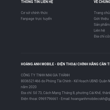
THÔNG TIN LIÊN HỆ
VỀ CHÚNG
Cơ sở chính thức
Trang chủ
Fanpage trực tuyến
Giới thiệu
Sản phẩm
Liên hệ
Địa chỉ c
HOÀNG ANH MOBILE - ĐIỆN THOẠI CHÍNH HÃNG CẦN 
CÔNG TY TNHH MAI GIA THÀNH
8036521466 do Phòng Tài Chính - Kế Hoạch UBND Quận Ni
năm 2020
Địa chỉ:
Số 73, Cách Mạng Tháng 8, phường Cái Khế, thà
Điện thoại:
0969796661
- Email:
hoanganhmobilecskh@g