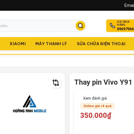
Email
GỌI MUA
HÀNG
09697966
O
XIAOMI
MÁY THANH LÝ
SỬA CHỮA ĐIỆN THOẠI
Thay pin Vivo Y91
Xem đánh giá
Online giá rẻ quá
350.000₫