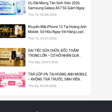
Ưu Đãi Mừng Tân Sinh Viên 2026:
Samsung Galaxy A57 5G Giảm Ngay
1.000.000đ
Thứ Tư, 05/08/2026
Khuyến Mãi iPhone 12 Tại Hoàng Anh
Mobile: Sở Hữu Ngay Với Hàng Loạt
Ưu Đãi Hấp Dẫn
Thứ Tư, 29/07/2026
ĐẠI TIỆC SỬA CHỮA: BỐC THĂM
TRÚNG LỚN – CƠ HỘI NHẬN QUÀ
KHỦNG TẠI HOÀNG ANH MOBILE
Thứ Sáu, 03/07/2026
TRẢ GÓP 0% TẠI HOÀNG ANH MOBILE
– KHÔNG TRẢ TRƯỚC, SINH VIÊN
DUYỆT THẲNG!
Thứ Ba, 05/05/2026