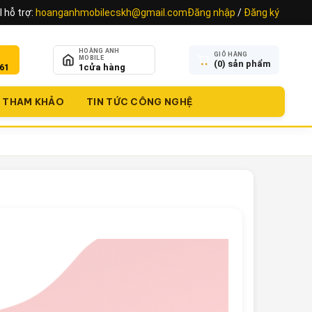
 hỗ trợ:
hoanganhmobilecskh@gmail.com
Đăng nhập
/
Đăng ký
HOÀNG ANH
GIỎ HÀNG
MOBILE
(
0
) sản phẩm
61
1
cửa hàng
THAM KHẢO
TIN TỨC CÔNG NGHỆ