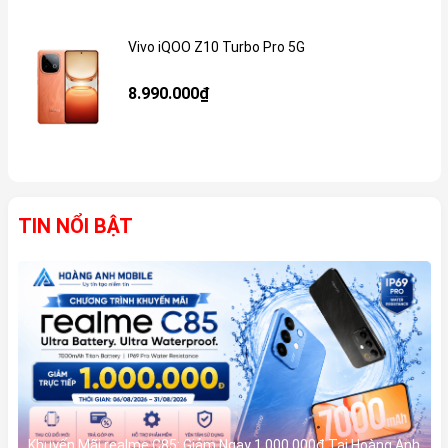
Vivo iQOO Z10 Turbo Pro 5G
Gi
8.990.000₫
TIN NỔI BẬT
Khuyến Mãi realme C85: Giảm Ngay 1.000.000đ Tại Hoàng Anh