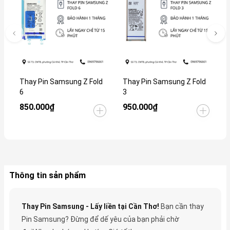
Thay Pin Samsung Z Fold
Thay Pin Samsung Z Fold
T
6
3
1
850.000₫
950.000₫
5
Thông tin sản phẩm
Thay Pin Samsung - Lấy liền tại Cần Thơ!
Bạn cần thay
Pin Samsung? Đừng để dế yêu của bạn phải chờ