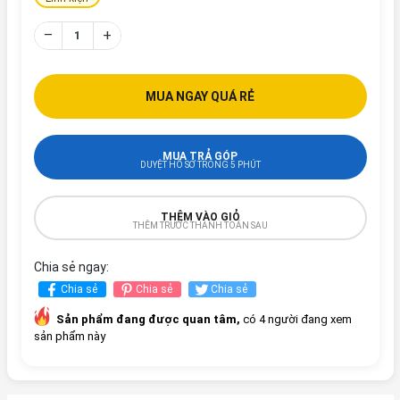
–
+
MUA NGAY QUÁ RẺ
MUA TRẢ GÓP
DUYỆT HỒ SƠ TRONG 5 PHÚT
THÊM VÀO GIỎ
THÊM TRƯỚC THANH TOÁN SAU
Chia sẻ ngay:
Chia sẻ
Chia sẻ
Chia sẻ
Sản phẩm đang được quan tâm,
có 4 người đang xem
sản phẩm này