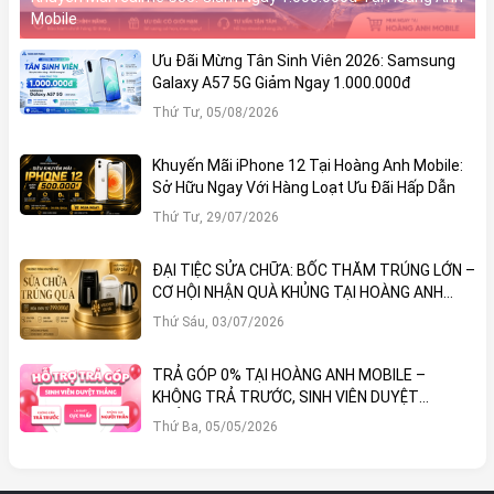
Mobile
Ưu Đãi Mừng Tân Sinh Viên 2026: Samsung
Galaxy A57 5G Giảm Ngay 1.000.000đ
Thứ Tư, 05/08/2026
Khuyến Mãi iPhone 12 Tại Hoàng Anh Mobile:
Sở Hữu Ngay Với Hàng Loạt Ưu Đãi Hấp Dẫn
Thứ Tư, 29/07/2026
ĐẠI TIỆC SỬA CHỮA: BỐC THĂM TRÚNG LỚN –
CƠ HỘI NHẬN QUÀ KHỦNG TẠI HOÀNG ANH
MOBILE
Thứ Sáu, 03/07/2026
TRẢ GÓP 0% TẠI HOÀNG ANH MOBILE –
KHÔNG TRẢ TRƯỚC, SINH VIÊN DUYỆT
THẲNG!
Thứ Ba, 05/05/2026