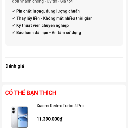
đợi! Nhanh chóng - Uy tín - Giá tốt!
✔
Pin
chất lượng, dung lượng chuẩn
✔
Thay lấy liền - Không mất nhiều thời gian
✔
Kỹ thuật viên chuyên nghiệp
✔
Bảo hành dài hạn - An tâm sử dụng
Đánh giá
CÓ THỂ BẠN THÍCH
Xiaomi Redmi Turbo 4 Pro
Gi
11.390.000₫