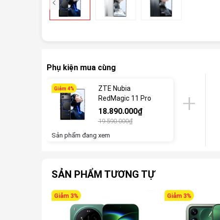
Phụ kiện mua cùng
ZTE Nubia
Giảm 4%
RedMagic 11 Pro
18.890.000₫
19.590.000₫
Sản phẩm đang xem
SẢN PHẨM TƯƠNG TỰ
Giảm 3%
Giảm 3%