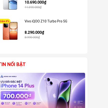
10.690.000₫
11.390.000₫
Vivo iQOO Z10 Turbo Pro 5G
Giảm 8%
Giảm 6%
8.290.000₫
8.990.000₫
TIN NỔI BẬT