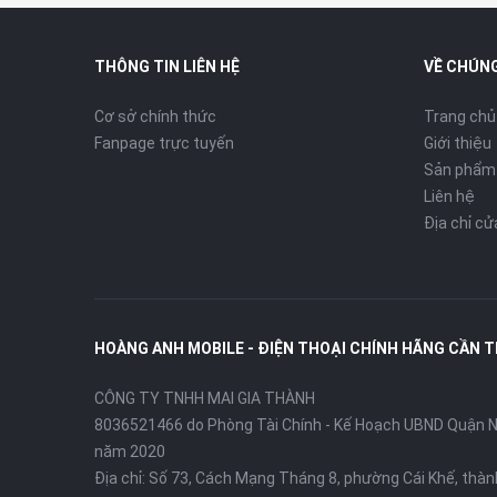
Sạc nhanh
Sạc nhan
THÔNG TIN LIÊN HỆ
VỀ CHÚNG
Cơ sở chính thức
Trang chủ
Fanpage trực tuyến
Giới thiệu
Sản phẩm
khung nhô
Liên hệ
tràn viền
Thiết kế
Địa chỉ c
mạch. Cụm
ứng và hệ
HOÀNG ANH MOBILE - ĐIỆN THOẠI CHÍNH HÃNG CẦN 
RedMagic 11 Pro – Gaming Phone Hiệu
CÔNG TY TNHH MAI GIA THÀNH
8036521466 do Phòng Tài Chính - Kế Hoạch UBND Quận Ni
năm 2020
RedMagic 11 Pro
là mẫu
smartphone gaming cao 
Địa chỉ:
Số 73, Cách Mạng Tháng 8, phường Cái Khế, thà
game thủ và người dùng yêu cầu hiệu năng mạnh mẽ.