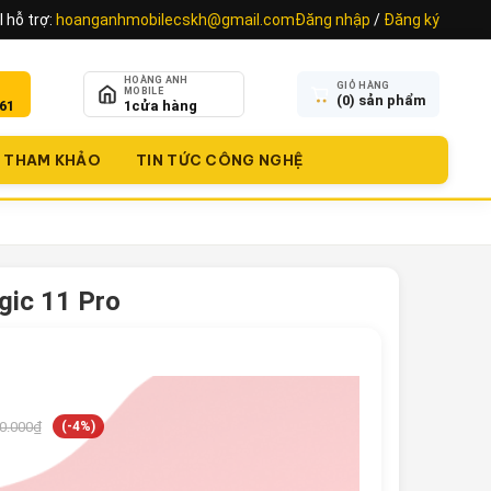
 hỗ trợ:
hoanganhmobilecskh@gmail.com
Đăng nhập
/
Đăng ký
HOÀNG ANH
GIỎ HÀNG
MOBILE
(
0
) sản phẩm
61
1
cửa hàng
THAM KHẢO
TIN TỨC CÔNG NGHỆ
ic 11 Pro
0.000₫
(-4%)