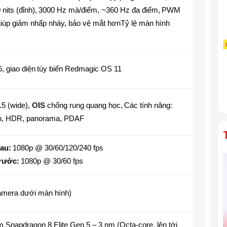
nits (đỉnh)
,
3000 Hz mà/điểm, ~360 Hz đa điểm
,
PWM
iúp giảm nhấp nháy, bảo vệ mắt hơnTỷ lệ màn hình
, giao diện
tùy biến Redmagic OS 11
.5 (wide),
OIS
chống rung quang học
,
Các tính năng:
h, HDR, panorama, PDAF
au:
1080p @ 30/60/120/240 fps
rước:
1080p @ 30/60 fps
amera dưới màn hình)
Snapdragon 8 Elite Gen 5 – 3 nm (Octa-core, lên tới