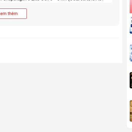
Xem thêm
m Adreno 840,
Snapdragon 8 Elite Gen 5 (3 nm)
ặc 16 GB
LPDDR5T
 512 GB
UFS 4.1 Pro
IM
(Dual SIM, Dual Standby)
h