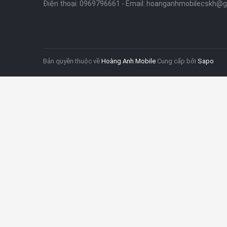
Điện thoại:
0969796661
- Email:
hoanganhmobilecskh@g
thống tản nhiệt chủ động, RedMagic 11 Pro nhanh 
phone.
Thiết Kế & Màn Hình Red Magic 11
Bản quyền thuộc về
Hoàng Anh Mobile
Cung cấp bởi
Sapo
RedMagic 11 Pro sở hữu thiết kế vuông vức, mạnh 
cấp
. Mặt trước là
màn hình AMOLED tràn viền
, cam
mạch, tối ưu cho chơi game và giải trí.
Màn hình của RedMagic 11 Pro có
tần số quét cao
,
bảo trải nghiệm hình ảnh rõ nét ngay cả khi sử dụn
Hiệu Năng RedMagic 11 Pro – Tối 
Về hiệu năng,
Red Magic 11 Pro
được trang bị
chip
họa vượt trội và FPS ổn định trong thời gian dài. Má