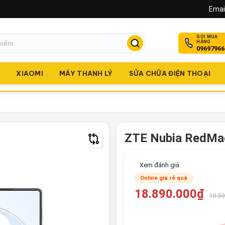
Email
GỌI MUA
HÀNG
09697966
O
XIAOMI
MÁY THANH LÝ
SỬA CHỮA ĐIỆN THOẠI
ZTE Nubia RedMag
Xem đánh giá
Online giá rẻ quá
18.890.000₫
19.59