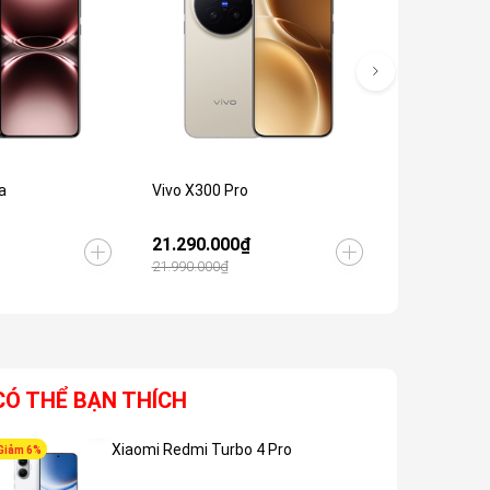
a
Vivo X300 Pro
Vivo X300s
21.290.000₫
19.290.00
21.990.000₫
19.990.000₫
CÓ THỂ BẠN THÍCH
Xiaomi Redmi Turbo 4 Pro
Giảm 6%
Giảm 5%