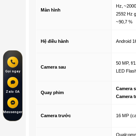
Hz
,
~2000 
Màn hình
2592 Hz g
~90,7 %
Hệ điều hành
Android 16
50 MP, f/1
Camera sau
LED Flas
Gọi ngay
Camera
s
Zalo OA
Quay phim
Camera t
Messenger
Camera trước
16 MP (c
Qualcomm 