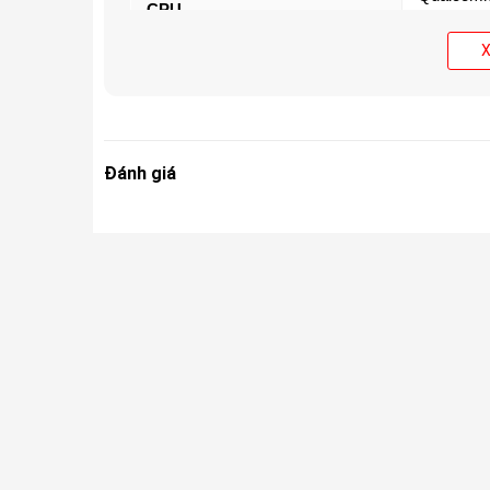
CPU
4.6 GHz)
Chip đồ họa độc lập
Qualcom
Đánh giá
RAM
12 GB ho
Bộ nhớ trong
256 GB /
Thẻ SIM
2 Nano S
Dung lượng pin
7500 mA