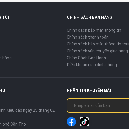
h có dây:
80W
 TÔI
CHÍNH SÁCH BÁN HÀNG
Chính sách bảo mật thông tin
Chính sách thanh toán
Chính sách bảo mật thông tin tha
m chắc chắn kết hợp mặt lưng kính cao cấp, màn hình
Chính sách vận chuyển giao hàng
 cùng camera trước ẩn dưới màn hình cho mặt trước liền
ửa hàng
Chính Sách Bảo Hành
 camera sau thiết kế phẳng, tích hợp phím trigger cảm
Điều khoản giao dịch chung
 thống tản nhiệt chủ động
THƠ
NHẬN TIN KHUYẾN MÃI
 Năng Đỉnh Cao Dành Cho Game Thủ
nh Kiều cấp ngày 25 tháng 02
cấp
mới nhất đến từ Nubia, được thiết kế dành riêng cho
nh phố Cần Thơ
 Với thiết kế đậm chất gaming, màn hình tràn viền và hệ