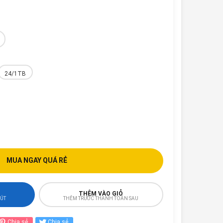
24/1TB
MUA NGAY QUÁ RẺ
THÊM VÀO GIỎ
HÚT
THÊM TRƯỚC THANH TOÁN SAU
Chia sẻ
Chia sẻ