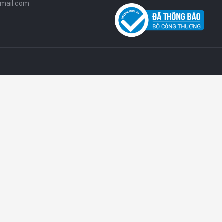
mail.com
chóng trở thành lựa chọn hàng đầu trong phân khúc gaming
 Pro – Đậm Chất Gaming
mẽ với
khung nhôm chắc chắn
kết hợp
mặt lưng kính cao
era selfie
ẩn dưới màn hình
giúp không gian hiển thị liền
 hiển thị mượt mà, màu sắc sống động và độ sáng tốt, đảm
g ngoài trời hoặc chơi game cường độ cao.
Ưu Cho Game Nặng
 xử lý cao cấp kết hợp GPU mạnh mẽ
, cho khả năng xử lý đồ
y hỗ trợ
RAM dung lượng lớn
và bộ nhớ tốc độ cao, giúp đa