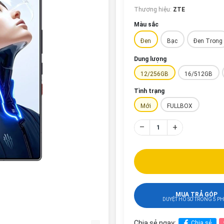
Thương hiệu:
ZTE
Màu sắc
Đen
Bạc
Đen Trong
Dung lượng
12/256GB
16/512GB
Tình trạng
Mới
FULLBOX
–
+
MUA TRẢ GÓP
DUYỆT HỒ SƠ TRONG 5 P
Chia sẻ ngay:
Chia sẻ