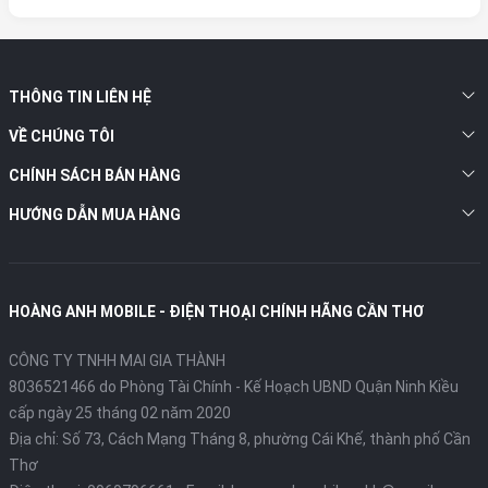
THÔNG TIN LIÊN HỆ
VỀ CHÚNG TÔI
CHÍNH SÁCH BÁN HÀNG
HƯỚNG DẪN MUA HÀNG
Samsung tiếp tục khẳng định vị thế trên thị trường
smartphone với
Galaxy S25 FE
, mẫu điện thoại hội tụ đầy
HOÀNG ANH MOBILE - ĐIỆN THOẠI CHÍNH HÃNG CẦN THƠ
đủ yếu tố từ thiết kế sang trọng, màn hình sắc nét đến
hiệu năng vượt trội và camera đa năng.
CÔNG TY TNHH MAI GIA THÀNH
8036521466 do Phòng Tài Chính - Kế Hoạch UBND Quận Ninh Kiều
Thiết kế bền bỉ – Sang trọng từng chi tiết
cấp ngày 25 tháng 02 năm 2020
Galaxy S25 FE sở hữu thiết kế
khung nhôm chắc chắn
,
Địa chỉ:
Số 73, Cách Mạng Tháng 8, phường Cái Khế, thành phố Cần
mặt trước và mặt lưng đều được bảo vệ bởi
Gorilla
Thơ