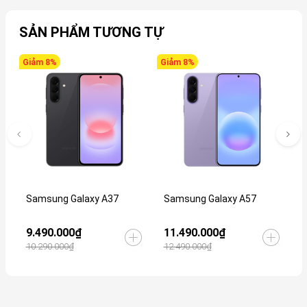
SẢN PHẨM TƯƠNG TỰ
Giảm 8%
Giảm 8%
G
Samsung Galaxy A37
Samsung Galaxy A57
S
9.490.000₫
11.490.000₫
2
10.290.000₫
12.490.000₫
2