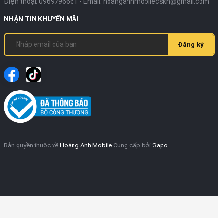
Glass Victus+
, vừa tăng độ bền vừa nâng cao tính thẩm
Điện thoại:
0969796661
- Email:
hoanganhmobilecskh@gmail.com
mỹ. Máy đạt chuẩn
kháng nước và bụi IP68
, có thể chịu
NHẬN TIN KHUYẾN MÃI
được độ sâu 1,5m trong 30 phút, giúp bạn yên tâm sử
dụng trong nhiều điều kiện khác nhau.
Đăng ký
Màn hình Dynamic AMOLED 2X – Trải nghiệm hình
ảnh sống động
Điểm nhấn nổi bật là
màn hình Dynamic AMOLED 2X
kích
thước
6.7 inch
, độ phân giải
1080×2340 px
với tần số
quét
120Hz
, hỗ trợ
HDR10+
và độ sáng tối đa
1900 nits
.
Tỷ lệ màn hình so với thân máy đạt khoảng
89.2%
, mang
đến khung hình rộng rãi và màu sắc sống động, mượt mà
Bản quyền thuộc về
Hoàng Anh Mobile
Cung cấp bởi
Sapo
trong mọi thao tác.
Hiệu năng mạnh mẽ với Exynos 2400
Bên trong, Galaxy S25 FE được trang bị
chip Samsung
Exynos 2400
tiến trình
4nm
, CPU 10 nhân kết hợp GPU
Samsung Xclipse 940
cho khả năng xử lý mượt mà từ