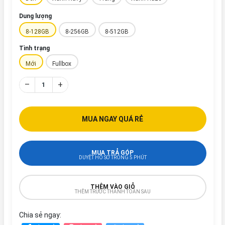
Dung lượng
8-128GB
8-256GB
8-512GB
Tình trạng
Mới
Fullbox
–
+
MUA NGAY QUÁ RẺ
MUA TRẢ GÓP
DUYỆT HỒ SƠ TRONG 5 PHÚT
THÊM VÀO GIỎ
THÊM TRƯỚC THANH TOÁN SAU
Chia sẻ ngay: