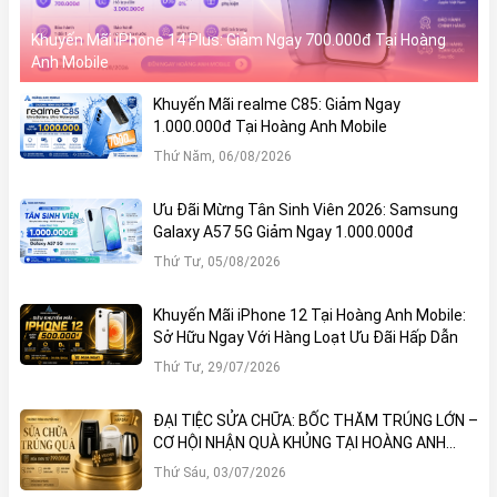
Sạc nhanh có dây 45W
Khuyến Mãi iPhone 14 Plus: Giảm Ngay 700.000đ Tại Hoàng
Sạc nhanh
Sạc không dây 15W
Anh Mobile
Sạc ngược không dây
Khuyến Mãi realme C85: Giảm Ngay
1.000.000đ Tại Hoàng Anh Mobile
Thứ Năm, 06/08/2026
Vân tay dưới màn hình
Chuẩn kháng nước
IP68
Ưu Đãi Mừng Tân Sinh Viên 2026: Samsung
Mặt trước: Gorilla Glass
Galaxy A57 5G Giảm Ngay 1.000.000đ
Thiết kế
Victus+
Thứ Tư, 05/08/2026
Khung: Nhôm
Mặt lưng: Gorilla Glass Victus+
Khuyến Mãi iPhone 12 Tại Hoàng Anh Mobile:
Sở Hữu Ngay Với Hàng Loạt Ưu Đãi Hấp Dẫn
Thứ Tư, 29/07/2026
Samsung Galaxy S25 FE – Màn hình đỉnh
ĐẠI TIỆC SỬA CHỮA: BỐC THĂM TRÚNG LỚN –
cao, hiệu năng mạnh mẽ, camera chuyên
CƠ HỘI NHẬN QUÀ KHỦNG TẠI HOÀNG ANH
nghiệp
MOBILE
Thứ Sáu, 03/07/2026