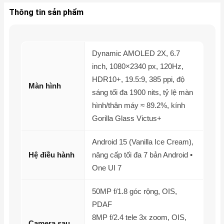
Thông tin sản phẩm
Dynamic AMOLED 2X, 6.7
inch, 1080×2340 px, 120Hz,
HDR10+, 19.5:9, 385 ppi, độ
Màn hình
sáng tối đa 1900 nits, tỷ lệ màn
hình/thân máy ≈ 89.2%, kính
Gorilla Glass Victus+
Android 15 (Vanilla Ice Cream),
Hệ điều hành
nâng cấp tối đa 7 bản Android •
One UI 7
50MP f/1.8 góc rộng, OIS,
PDAF
8MP f/2.4 tele 3x zoom, OIS,
Camera sau