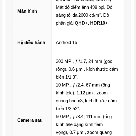
Mật độ điểm ảnh
498 ppi
,
Độ
Màn hình
sáng tối đa
2600 cd/m²
,
Độ
phân giải
QHD+
,
HDR10+
Hệ điều hành
Android 15
200 MP ,
ƒ
/1.7, 24 mm (góc
rộng), 0.6 μm , kích thước cảm
biến 1/1.3".
10 MP ,
ƒ
/2.4, 67 mm (ống
kính tele), 1.12 μm , zoom
quang học x3, kích thước cảm
biến 1/3.52".
50 MP ,
ƒ
/3.4, 111 mm (ống
Camera sau
kính tele dạng kính tiềm
vọng), 0.7 μm , zoom quang