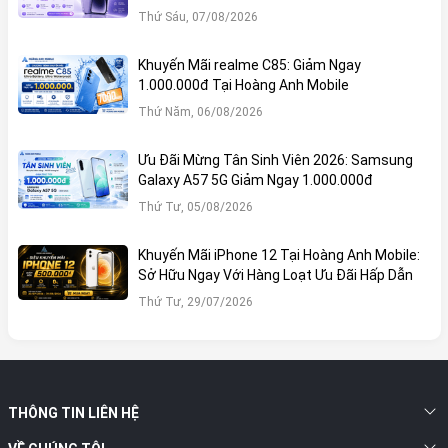
Hai SIM (Nano-SIM + Nano-
Thứ Sáu, 07/08/2026
SIM)
Khuyến Mãi realme C85: Giảm Ngay
1.000.000đ Tại Hoàng Anh Mobile
Dung lượng
5000 mAh
Thứ Năm, 06/08/2026
pin
Ưu Đãi Mừng Tân Sinh Viên 2026: Samsung
Galaxy A57 5G Giảm Ngay 1.000.000đ
Tốc độ sạc có dây
45W
Sạc nhanh
Thứ Tư, 05/08/2026
Tốc độ sạc không dây
15 W
Khuyến Mãi iPhone 12 Tại Hoàng Anh Mobile:
Sở Hữu Ngay Với Hàng Loạt Ưu Đãi Hấp Dẫn
Khung viền titan cao cấp
Thứ Tư, 29/07/2026
mang lại độ bền vượt trội so với
khung nhôm/thép tiêu chuẩn
.
Mặt kính trước và sau
được
bảo vệ bằng
Corning®
THÔNG TIN LIÊN HỆ
Gorilla® Armor 2
, là lớp kính