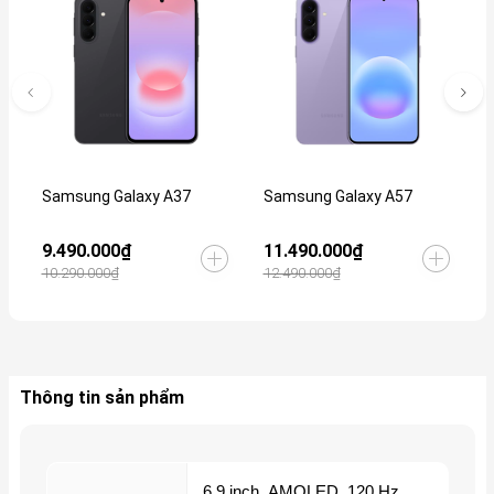
Samsung Galaxy A37
Samsung Galaxy A57
S
9.490.000₫
11.490.000₫
2
10.290.000₫
12.490.000₫
2
Thông tin sản phẩm
6,9 inch
,
AMOLED
,
120 Hz
,