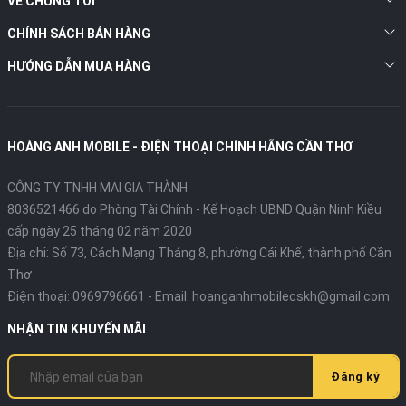
VỀ CHÚNG TÔI
Thiết kế
ceramic tiên tiến hơn glass
thông thường, giúp tăng khả
CHÍNH SÁCH BÁN HÀNG
năng
chống trầy xước và va
HƯỚNG DẪN MUA HÀNG
đập
rất hiệu quả
.
Chuẩn
IP68
chống nước và bụi
có thể chịu ngâm nước ở độ
sâu ~1.5 m trong 30 phút
.
HOÀNG ANH MOBILE - ĐIỆN THOẠI CHÍNH HÃNG CẦN THƠ
CÔNG TY TNHH MAI GIA THÀNH
8036521466 do Phòng Tài Chính - Kế Hoạch UBND Quận Ninh Kiều
Samsung Galaxy S25 Ultra – Siêu Phẩm
cấp ngày 25 tháng 02 năm 2020
Flagship Android 2025 Với Camera 200MP,
Địa chỉ:
Số 73, Cách Mạng Tháng 8, phường Cái Khế, thành phố Cần
Hiệu Năng Snapdragon 8 Elite Và Thiết Kế
Thơ
Titan Cao Cấp
Điện thoại:
0969796661
- Email:
hoanganhmobilecskh@gmail.com
NHẬN TIN KHUYẾN MÃI
Đăng ký