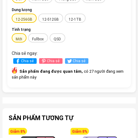
Dung lượng
12-256GB
12-512GB
12-1TB
Tình trạng
Mới
Fullbox
QSD
Chia sẻ ngay:
Chia sẻ
Chia sẻ
Chia sẻ
Sản phẩm đang được quan tâm,
có 27 người đang xem
sản phẩm này
SẢN PHẨM TƯƠNG TỰ
Giảm 8%
Giảm 8%
G