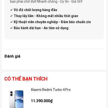
bạn phải chờ đợi! Nhanh chóng - Uy tín - Giá tốt!
✔
Vỏ độ
chất lượng hàng đầu
✔
Thay lấy liền - Không mất nhiều thời gian
✔
Kỹ thuật viên chuyên nghiệp - Đảm bảo chuẩn zin
✔
Bảo hành dài hạn - An tâm sử dụng
Đánh giá
CÓ THỂ BẠN THÍCH
Xiaomi Redmi Turbo 4 Pro
Gi
11.390.000₫