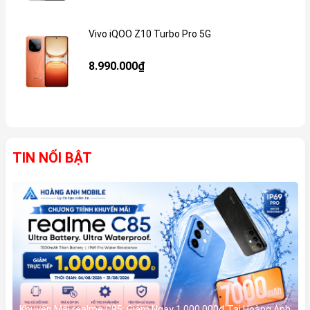
Vivo iQOO Z10 Turbo Pro 5G
Gi
8.990.000₫
TIN NỔI BẬT
Khuyến Mãi realme C85: Giảm Ngay 1.000.000đ Tại Hoàng Anh