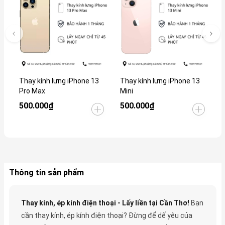
Thay kính lưng iPhone 13
Thay kính lưng iPhone 13
T
Pro Max
Mini
P
500.000₫
500.000₫
1
Thông tin sản phẩm
Thay kính, ép kính điện thoại - Lấy liền tại Cần Thơ!
Bạn
cần thay kính, ép kính điện thoại? Đừng để dế yêu của