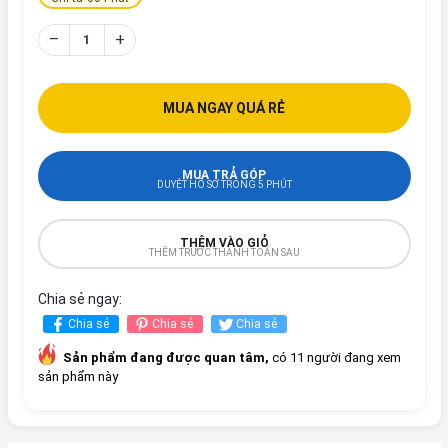
–
+
MUA NGAY QUÁ RẺ
MUA TRẢ GÓP
DUYỆT HỒ SƠ TRONG 5 PHÚT
THÊM VÀO GIỎ
THÊM TRƯỚC THANH TOÁN SAU
Chia sẻ ngay:
Chia sẻ
Chia sẻ
Chia sẻ
Sản phẩm đang được quan tâm,
có 11 người đang xem
sản phẩm này