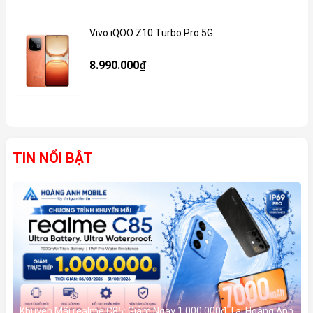
Vivo iQOO Z10 Turbo Pro 5G
Gi
8.990.000₫
TIN NỔI BẬT
Khuyến Mãi realme C85: Giảm Ngay 1.000.000đ Tại Hoàng Anh