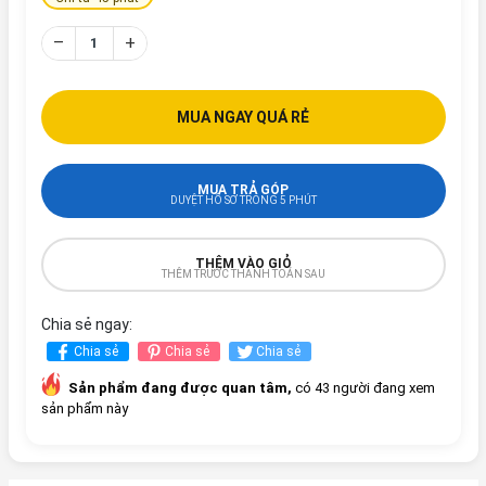
–
+
MUA NGAY QUÁ RẺ
MUA TRẢ GÓP
DUYỆT HỒ SƠ TRONG 5 PHÚT
THÊM VÀO GIỎ
THÊM TRƯỚC THANH TOÁN SAU
Chia sẻ ngay:
Chia sẻ
Chia sẻ
Chia sẻ
Sản phẩm đang được quan tâm,
có 43 người đang xem
sản phẩm này