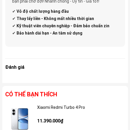
bạn phải chờ đợi! Nhanh chóng - Uy tín - Giá tốt!
✔
Vỏ độ
chất lượng hàng đầu
✔
Thay lấy liền - Không mất nhiều thời gian
✔
Kỹ thuật viên chuyên nghiệp - Đảm bảo chuẩn zin
✔
Bảo hành dài hạn - An tâm sử dụng
Đánh giá
CÓ THỂ BẠN THÍCH
Xiaomi Redmi Turbo 4 Pro
Gi
11.390.000₫