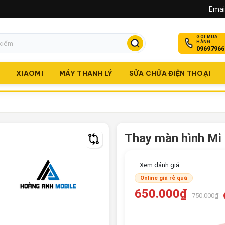
Email
GỌI MUA
HÀNG
09697966
O
XIAOMI
MÁY THANH LÝ
SỬA CHỮA ĐIỆN THOẠI
Thay màn hình Mi
Xem đánh giá
Online giá rẻ quá
650.000₫
750.000₫