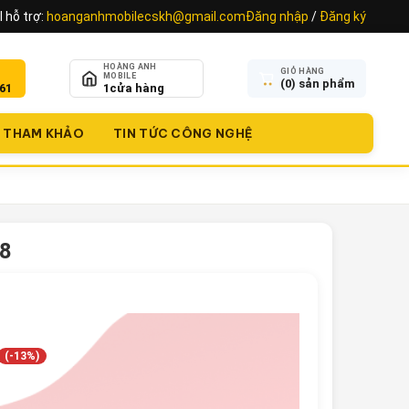
 hỗ trợ:
hoanganhmobilecskh@gmail.com
Đăng nhập
/
Đăng ký
HOÀNG ANH
GIỎ HÀNG
MOBILE
(
0
) sản phẩm
61
1
cửa hàng
THAM KHẢO
TIN TỨC CÔNG NGHỆ
 8
(-13%)