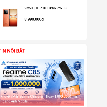
Vivo iQOO Z10 Turbo Pro 5G
Giảm 59%
8.990.000₫
TIN NỔI BẬT
Khuyến Mãi realme C85: Giảm Ngay 1.000.000đ Tại
Hoàng Anh Mobile