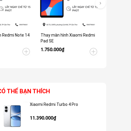
h Redmi Note 14
Thay màn hình Xiaomi Redmi
Thay màn hì
Pad SE
Turbo 4 Pro
1.750.000₫
2.500.000
CÓ THỂ BẠN THÍCH
Xiaomi Redmi Turbo 4 Pro
Giảm 48%
11.390.000₫