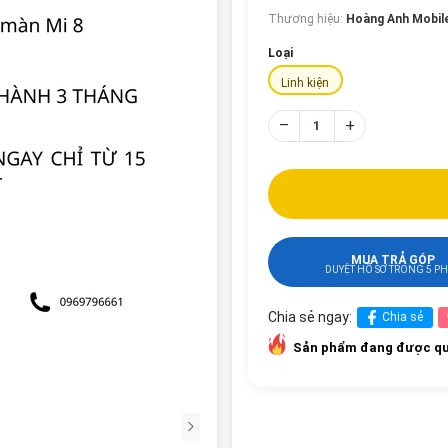
Thương hiệu:
Hoàng Anh Mobil
Loại
Linh kiện
–
+
MUA TRẢ GÓP
DUYỆT HỒ SƠ TRONG 5 P
Chia sẻ ngay:
Chia sẻ
Sản phẩm đang được qu