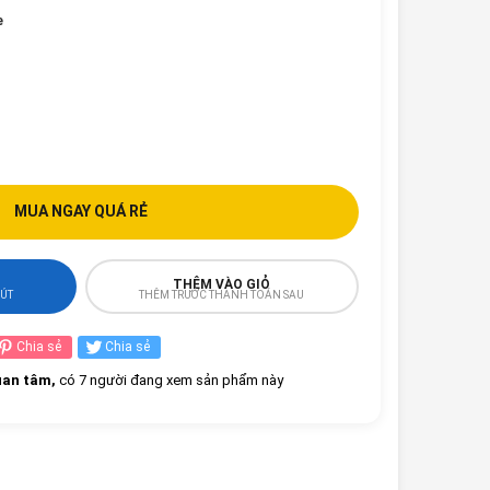
e
MUA NGAY QUÁ RẺ
THÊM VÀO GIỎ
HÚT
THÊM TRƯỚC THANH TOÁN SAU
Chia sẻ
Chia sẻ
an tâm,
có 7 người đang xem sản phẩm này