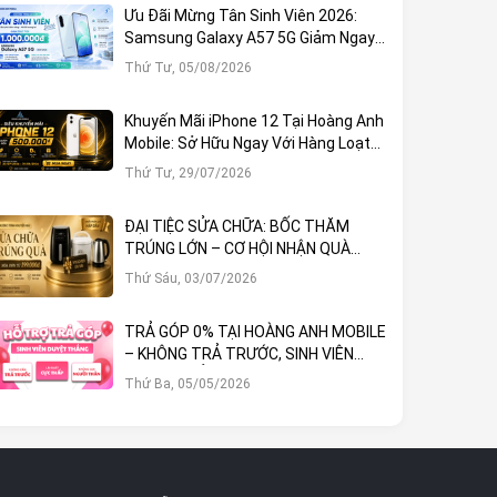
Ưu Đãi Mừng Tân Sinh Viên 2026:
Samsung Galaxy A57 5G Giảm Ngay
1.000.000đ
Thứ Tư, 05/08/2026
Khuyến Mãi iPhone 12 Tại Hoàng Anh
Mobile: Sở Hữu Ngay Với Hàng Loạt
Ưu Đãi Hấp Dẫn
Thứ Tư, 29/07/2026
ĐẠI TIỆC SỬA CHỮA: BỐC THĂM
TRÚNG LỚN – CƠ HỘI NHẬN QUÀ
KHỦNG TẠI HOÀNG ANH MOBILE
Thứ Sáu, 03/07/2026
TRẢ GÓP 0% TẠI HOÀNG ANH MOBILE
– KHÔNG TRẢ TRƯỚC, SINH VIÊN
DUYỆT THẲNG!
Thứ Ba, 05/05/2026