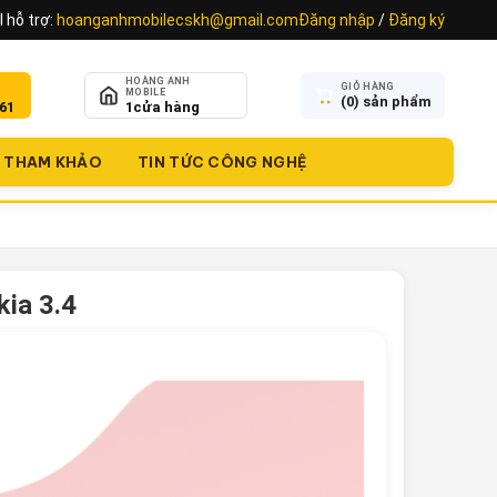
 hỗ trợ:
hoanganhmobilecskh@gmail.com
Đăng nhập
/
Đăng ký
HOÀNG ANH
GIỎ HÀNG
MOBILE
(
0
) sản phẩm
61
1
cửa hàng
THAM KHẢO
TIN TỨC CÔNG NGHỆ
ia 3.4