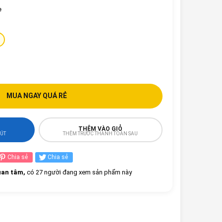
e
MUA NGAY QUÁ RẺ
THÊM VÀO GIỎ
HÚT
THÊM TRƯỚC THANH TOÁN SAU
Chia sẻ
Chia sẻ
an tâm,
có 27 người đang xem sản phẩm này