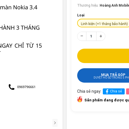
Thương hiệu:
Hoàng Anh Mobil
Loại
Linh kiện (+1 tháng bảo hành)
–
+
MUA TRẢ GÓP
DUYỆT HỒ SƠ TRONG 5 P
Chia sẻ ngay:
Chia sẻ
Sản phẩm đang được qu