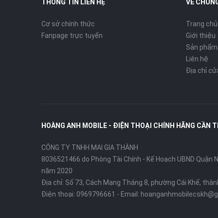
THÔNG TIN LIÊN HỆ
VỀ CHÚNG
Cơ sở chính thức
Trang chủ
Fanpage trực tuyến
Giới thiệu
Sản phẩm
Liên hệ
Địa chỉ c
HOÀNG ANH MOBILE - ĐIỆN THOẠI CHÍNH HÃNG CẦN 
CÔNG TY TNHH MAI GIA THÀNH
8036521466 do Phòng Tài Chính - Kế Hoạch UBND Quận Ni
năm 2020
Địa chỉ:
Số 73, Cách Mạng Tháng 8, phường Cái Khế, thà
Điện thoại:
0969796661
- Email:
hoanganhmobilecskh@g