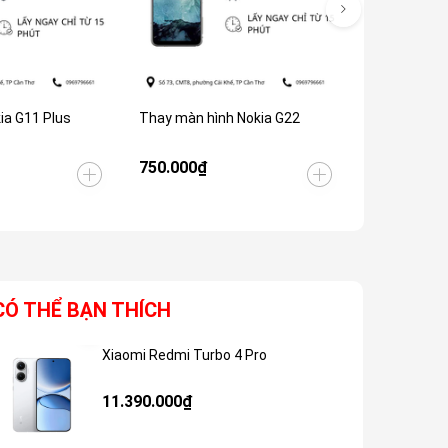
ia G11 Plus
Thay màn hình Nokia G22
Thay màn hì
750.000₫
700.000₫
CÓ THỂ BẠN THÍCH
Xiaomi Redmi Turbo 4 Pro
Giảm 48%
11.390.000₫