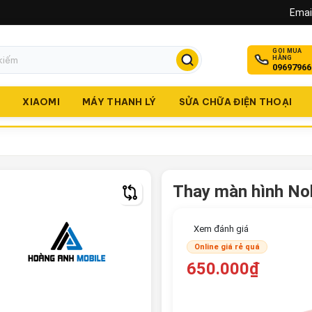
Email
GỌI MUA
HÀNG
09697966
O
XIAOMI
MÁY THANH LÝ
SỬA CHỮA ĐIỆN THOẠI
Thay màn hình Nok
Xem đánh giá
Online giá rẻ quá
650.000₫