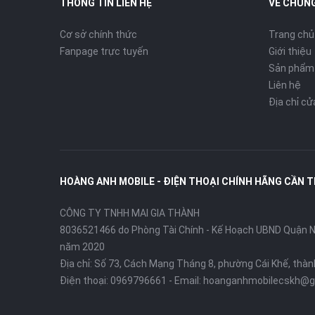
THÔNG TIN LIÊN HỆ
VỀ CHÚNG
Cơ sở chính thức
Trang chủ
Fanpage trực tuyến
Giới thiệu
Sản phẩm
Liên hệ
Địa chỉ c
HOÀNG ANH MOBILE - ĐIỆN THOẠI CHÍNH HÃNG CẦN 
CÔNG TY TNHH MAI GIA THÀNH
8036521466 do Phòng Tài Chính - Kế Hoạch UBND Quận Ni
năm 2020
Địa chỉ:
Số 73, Cách Mạng Tháng 8, phường Cái Khế, thà
Điện thoại:
0969796661
- Email:
hoanganhmobilecskh@g