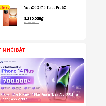
Vivo iQOO Z10 Turbo Pro 5G
Giảm 8%
Giảm 6%
8.290.000₫
8.990.000₫
TIN NỔI BẬT
Khuyến Mãi iPhone 14 Plus: Giảm Ngay 700.000đ Tại
Hoàng Anh Mobile