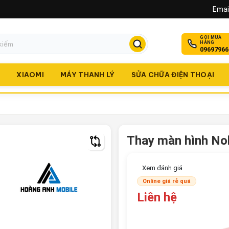
Email
GỌI MUA
HÀNG
09697966
O
XIAOMI
MÁY THANH LÝ
SỬA CHỮA ĐIỆN THOẠI
Thay màn hình Nok
Xem đánh giá
Online giá rẻ quá
Liên hệ