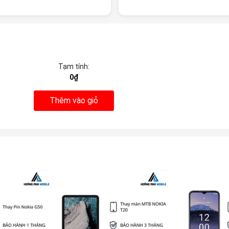
Tạm tính:
0₫
Thêm vào giỏ