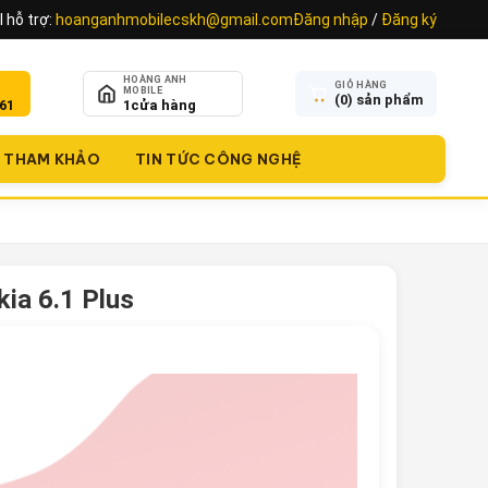
 hỗ trợ:
hoanganhmobilecskh@gmail.com
Đăng nhập
/
Đăng ký
HOÀNG ANH
GIỎ HÀNG
MOBILE
(
0
) sản phẩm
61
1
cửa hàng
THAM KHẢO
TIN TỨC CÔNG NGHỆ
ia 6.1 Plus