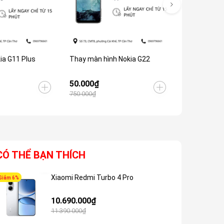
ia G11 Plus
Thay màn hình Nokia G22
Thay màn hì
50.000₫
Liên hệ
750.000₫
CÓ THỂ BẠN THÍCH
Xiaomi Redmi Turbo 4 Pro
Giảm 6%
Giảm 5%
10.690.000₫
11.390.000₫