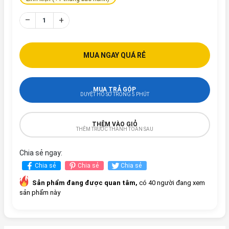
–
+
MUA NGAY QUÁ RẺ
MUA TRẢ GÓP
DUYỆT HỒ SƠ TRONG 5 PHÚT
THÊM VÀO GIỎ
THÊM TRƯỚC THANH TOÁN SAU
Chia sẻ ngay:
Chia sẻ
Chia sẻ
Chia sẻ
Sản phẩm đang được quan tâm,
có 40 người đang xem
sản phẩm này