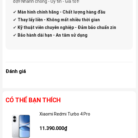
đợi! Nhanh chóng - Uy tín - Giá tốt!
✔
Màn hình chính hãng - Chất lượng hàng đầu
✔
Thay lấy liền - Không mất nhiều thời gian
✔
Kỹ thuật viên chuyên nghiệp - Đảm bảo chuẩn zin
✔
Bảo hành dài hạn - An tâm sử dụng
Đánh giá
CÓ THỂ BẠN THÍCH
Xiaomi Redmi Turbo 4 Pro
Gi
11.390.000₫