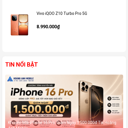
Vivo iQOO Z10 Turbo Pro 5G
Gi
8.990.000₫
TIN NỔI BẬT
Khuyến Mãi iPhone 16 Pro: Giảm Ngay 1.500.000đ Tại Hoàng