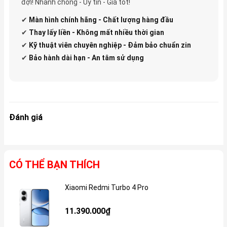
đợi! Nhanh chóng - Uy tín - Giá tốt!
✔
Màn hình chính hãng - Chất lượng hàng đầu
✔
Thay lấy liền - Không mất nhiều thời gian
✔
Kỹ thuật viên chuyên nghiệp - Đảm bảo chuẩn zin
✔
Bảo hành dài hạn - An tâm sử dụng
Đánh giá
CÓ THỂ BẠN THÍCH
Xiaomi Redmi Turbo 4 Pro
Gi
11.390.000₫