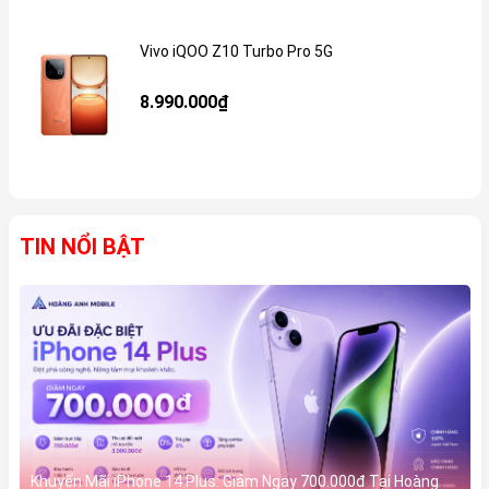
Vivo iQOO Z10 Turbo Pro 5G
Gi
8.990.000₫
TIN NỔI BẬT
Khuyến Mãi iPhone 14 Plus: Giảm Ngay 700.000đ Tại Hoàng