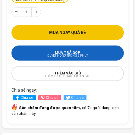
–
+
MUA NGAY QUÁ RẺ
MUA TRẢ GÓP
DUYỆT HỒ SƠ TRONG 5 PHÚT
THÊM VÀO GIỎ
THÊM TRƯỚC THANH TOÁN SAU
Chia sẻ ngay:
Chia sẻ
Chia sẻ
Chia sẻ
Sản phẩm đang được quan tâm,
có 7 người đang xem
sản phẩm này