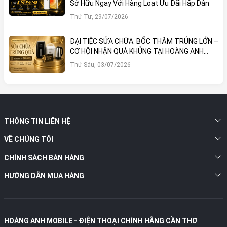
Sở Hữu Ngay Với Hàng Loạt Ưu Đãi Hấp Dẫn
Thứ Tư, 29/07/2026
ĐẠI TIỆC SỬA CHỮA: BỐC THĂM TRÚNG LỚN –
CƠ HỘI NHẬN QUÀ KHỦNG TẠI HOÀNG ANH
MOBILE
Thứ Sáu, 03/07/2026
THÔNG TIN LIÊN HỆ
VỀ CHÚNG TÔI
CHÍNH SÁCH BÁN HÀNG
HƯỚNG DẪN MUA HÀNG
HOÀNG ANH MOBILE - ĐIỆN THOẠI CHÍNH HÃNG CẦN THƠ