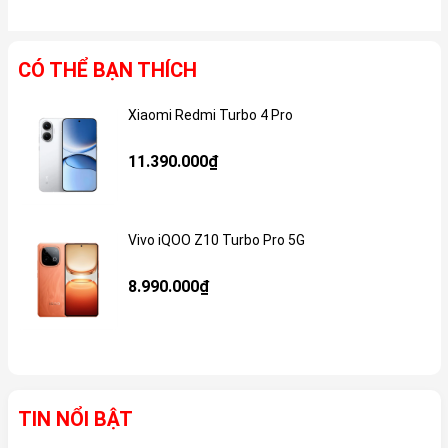
CÓ THỂ BẠN THÍCH
Xiaomi Redmi Turbo 4 Pro
Gi
11.390.000₫
Vivo iQOO Z10 Turbo Pro 5G
Gi
8.990.000₫
TIN NỔI BẬT