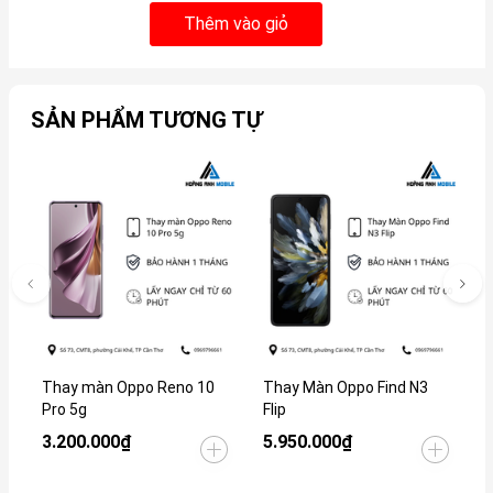
Thêm vào giỏ
SẢN PHẨM TƯƠNG TỰ
Thay màn Oppo Reno 10
Thay Màn Oppo Find N3
T
Pro 5g
Flip
3.200.000₫
5.950.000₫
3