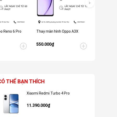
o Reno 6 Pro
Thay màn hình Oppo A3X
Thay màn hì
Zom
550.000₫
2.150.000
CÓ THỂ BẠN THÍCH
Xiaomi Redmi Turbo 4 Pro
Giảm 48%
11.390.000₫