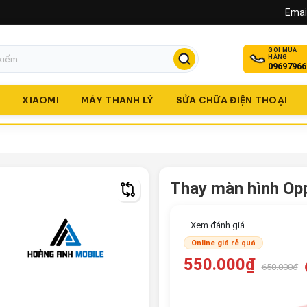
Email
GỌI MUA
HÀNG
09697966
O
XIAOMI
MÁY THANH LÝ
SỬA CHỮA ĐIỆN THOẠI
Thay màn hình Op
Xem đánh giá
Online giá rẻ quá
550.000₫
650.000₫