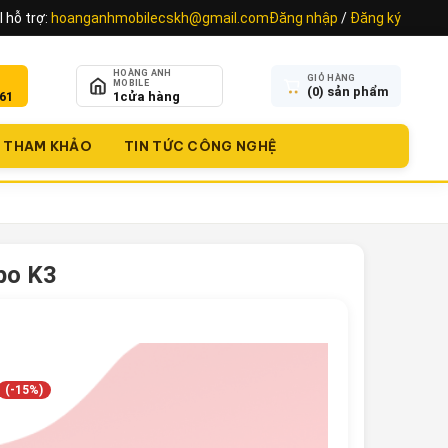
 hỗ trợ:
hoanganhmobilecskh@gmail.com
Đăng nhập
/
Đăng ký
HOÀNG ANH
GIỎ HÀNG
MOBILE
(
0
) sản phẩm
61
1
cửa hàng
THAM KHẢO
TIN TỨC CÔNG NGHỆ
po K3
(-15%)