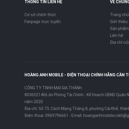
THÔNG TIN LIÊN HỆ
VỀ CHÚNG
Cơ sở chính thức
Trang chủ
Fanpage trực tuyến
Giới thiệu
Sản phẩm
Liên hệ
Địa chỉ c
HOÀNG ANH MOBILE - ĐIỆN THOẠI CHÍNH HÃNG CẦN 
CÔNG TY TNHH MAI GIA THÀNH
8036521466 do Phòng Tài Chính - Kế Hoạch UBND Quận Ni
năm 2020
Địa chỉ:
Số 73, Cách Mạng Tháng 8, phường Cái Khế, thà
Điện thoại:
0969796661
- Email:
hoanganhmobilecskh@g