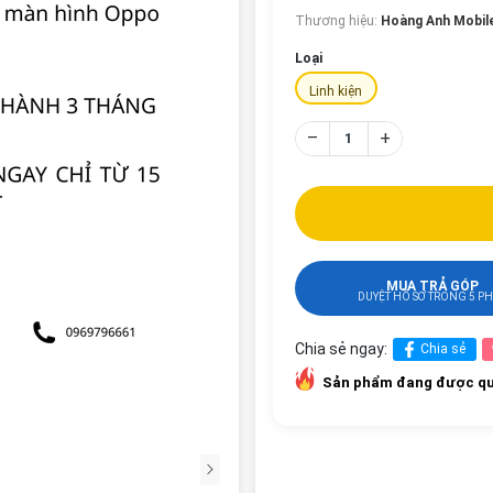
Thương hiệu:
Hoàng Anh Mobil
Loại
Linh kiện
–
+
MUA TRẢ GÓP
DUYỆT HỒ SƠ TRONG 5 P
Chia sẻ ngay:
Chia sẻ
Sản phẩm đang được qu