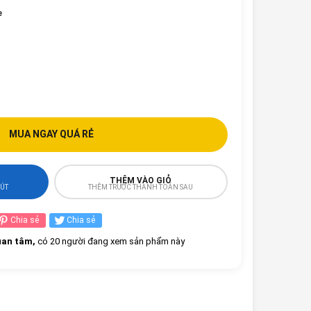
e
MUA NGAY QUÁ RẺ
THÊM VÀO GIỎ
HÚT
THÊM TRƯỚC THANH TOÁN SAU
Chia sẻ
Chia sẻ
an tâm,
có 20 người đang xem sản phẩm này