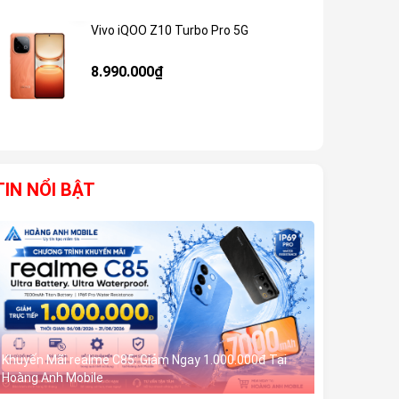
Vivo iQOO Z10 Turbo Pro 5G
Giảm 59%
8.990.000₫
TIN NỔI BẬT
Khuyến Mãi realme C85: Giảm Ngay 1.000.000đ Tại
Hoàng Anh Mobile