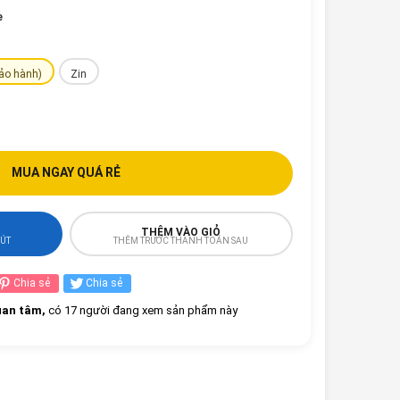
e
bảo hành)
Zin
MUA NGAY QUÁ RẺ
THÊM VÀO GIỎ
HÚT
THÊM TRƯỚC THANH TOÁN SAU
Chia sẻ
Chia sẻ
an tâm,
có 17 người đang xem sản phẩm này