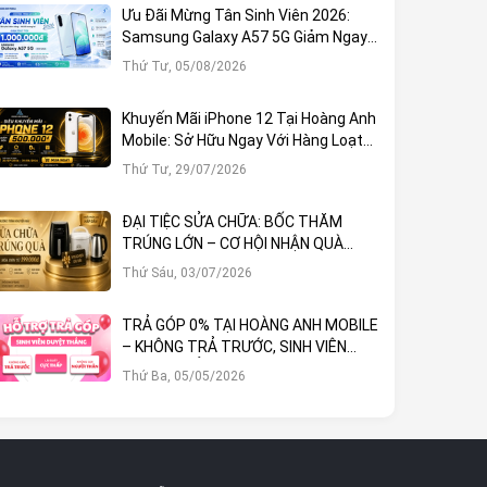
Ưu Đãi Mừng Tân Sinh Viên 2026:
Samsung Galaxy A57 5G Giảm Ngay
1.000.000đ
Thứ Tư, 05/08/2026
Khuyến Mãi iPhone 12 Tại Hoàng Anh
Mobile: Sở Hữu Ngay Với Hàng Loạt
Ưu Đãi Hấp Dẫn
Thứ Tư, 29/07/2026
ĐẠI TIỆC SỬA CHỮA: BỐC THĂM
TRÚNG LỚN – CƠ HỘI NHẬN QUÀ
KHỦNG TẠI HOÀNG ANH MOBILE
Thứ Sáu, 03/07/2026
TRẢ GÓP 0% TẠI HOÀNG ANH MOBILE
– KHÔNG TRẢ TRƯỚC, SINH VIÊN
DUYỆT THẲNG!
Thứ Ba, 05/05/2026