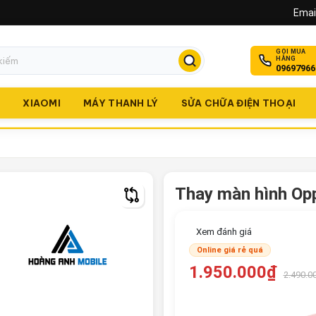
Email
GỌI MUA
HÀNG
09697966
O
XIAOMI
MÁY THANH LÝ
SỬA CHỮA ĐIỆN THOẠI
Thay màn hình Op
Xem đánh giá
Online giá rẻ quá
1.950.000₫
2.490.0