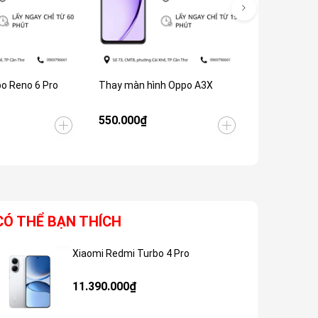
o Reno 6 Pro
Thay màn hình Oppo A3X
Thay màn hì
Zom
550.000₫
2.150.000
CÓ THỂ BẠN THÍCH
Xiaomi Redmi Turbo 4 Pro
Giảm 48%
11.390.000₫