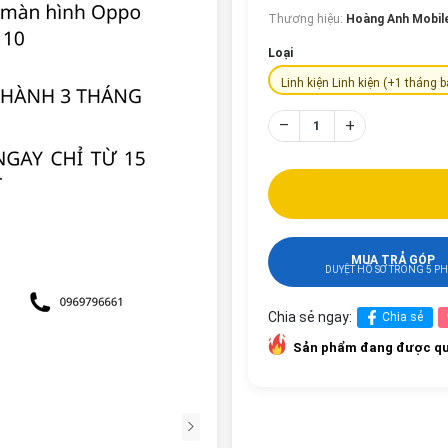
Thương hiệu:
Hoàng Anh Mobil
Loại
Linh kiện Linh kiện (+1 tháng 
–
+
MUA TRẢ GÓP
DUYỆT HỒ SƠ TRONG 5 P
Chia sẻ ngay:
Chia sẻ
Sản phẩm đang được qu