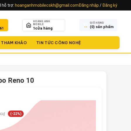
 hỗ trợ:
hoanganhmobilecskh@gmail.com
Đăng nhập
/
Đăng ký
HOÀNG ANH
GIỎ HÀNG
MOBILE
(
0
) sản phẩm
61
1
cửa hàng
THAM KHẢO
TIN TỨC CÔNG NGHỆ
po Reno 10
00₫
(-22%)