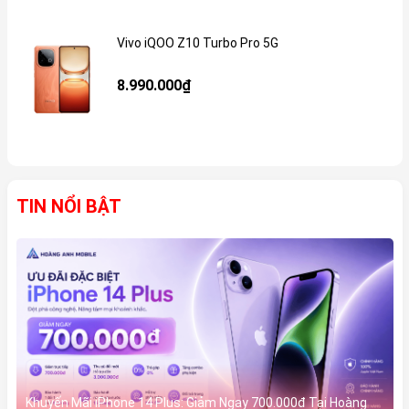
Vivo iQOO Z10 Turbo Pro 5G
Gi
8.990.000₫
TIN NỔI BẬT
Khuyến Mãi iPhone 14 Plus: Giảm Ngay 700.000đ Tại Hoàng