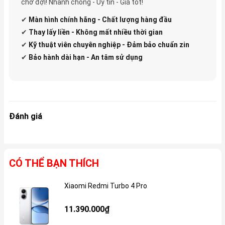
chờ đợi! Nhanh chóng - Uy tín - Giá tốt!
✔
Màn hình chính hãng - Chất lượng hàng đầu
✔
Thay lấy liền - Không mất nhiều thời gian
✔
Kỹ thuật viên chuyên nghiệp - Đảm bảo chuẩn zin
✔
Bảo hành dài hạn - An tâm sử dụng
Đánh giá
CÓ THỂ BẠN THÍCH
Xiaomi Redmi Turbo 4 Pro
Gi
11.390.000₫