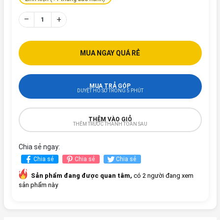
–
+
MUA NGAY QUÁ RẺ
MUA TRẢ GÓP
DUYỆT HỒ SƠ TRONG 5 PHÚT
THÊM VÀO GIỎ
THÊM TRƯỚC THANH TOÁN SAU
Chia sẻ ngay:
Chia sẻ
Chia sẻ
Chia sẻ
Sản phẩm đang được quan tâm,
có 2 người đang xem
sản phẩm này