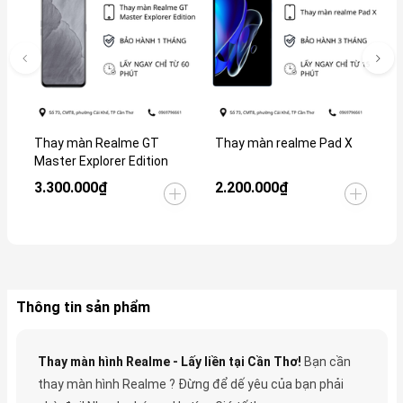
Thay màn Realme GT
Thay màn realme Pad X
T
Master Explorer Edition
5
3.300.000₫
2.200.000₫
L
Thông tin sản phẩm
Thay màn hình Realme - Lấy liền tại Cần Thơ!
Bạn cần
thay màn hình Realme
? Đừng để dế yêu của bạn phải