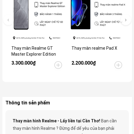
Thay màn Realme GT
Thay màn realme Pad X
T
Master Explorer Edition
5
3.300.000₫
2.200.000₫
L
Thông tin sản phẩm
Thay màn hình Realme - Lấy liền tại Cần Thơ!
Bạn cần
thay màn hình Realme
? Đừng để dế yêu của bạn phải