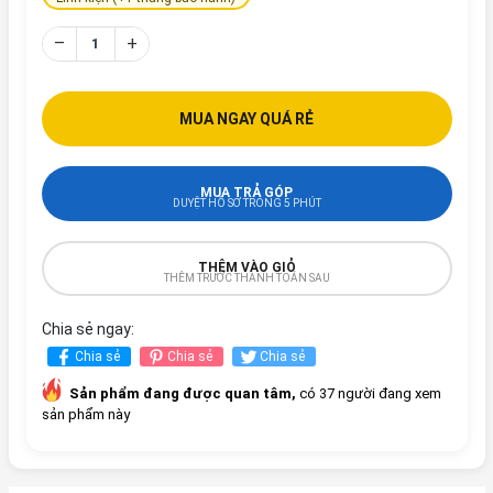
–
+
MUA NGAY QUÁ RẺ
MUA TRẢ GÓP
DUYỆT HỒ SƠ TRONG 5 PHÚT
THÊM VÀO GIỎ
THÊM TRƯỚC THANH TOÁN SAU
Chia sẻ ngay:
Chia sẻ
Chia sẻ
Chia sẻ
Sản phẩm đang được quan tâm,
có 37 người đang xem
sản phẩm này