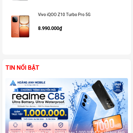
Vivo iQOO Z10 Turbo Pro 5G
Gi
8.990.000₫
TIN NỔI BẬT
Khuyến Mãi realme C85: Giảm Ngay 1.000.000đ Tại Hoàng Anh