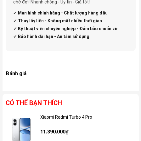
chờ đợi! Nhanh chóng - Uy tín - Giá tốt!
✔
Màn hình chính hãng - Chất lượng hàng đầu
✔
Thay lấy liền - Không mất nhiều thời gian
✔
Kỹ thuật viên chuyên nghiệp - Đảm bảo chuẩn zin
✔
Bảo hành dài hạn - An tâm sử dụng
Đánh giá
CÓ THỂ BẠN THÍCH
Xiaomi Redmi Turbo 4 Pro
Gi
11.390.000₫