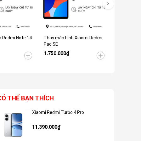
h Redmi Note 14
Thay màn hình Xiaomi Redmi
Thay màn hì
Pad SE
Turbo 4 Pro
1.750.000₫
2.500.000
CÓ THỂ BẠN THÍCH
Xiaomi Redmi Turbo 4 Pro
Giảm 48%
11.390.000₫