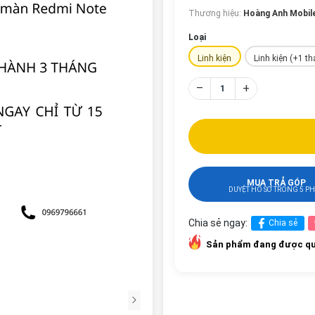
Thương hiệu:
Hoàng Anh Mobil
Loại
Linh kiện
Linh kiện (+1 t
–
+
MUA TRẢ GÓP
DUYỆT HỒ SƠ TRONG 5 P
Chia sẻ ngay:
Chia sẻ
Sản phẩm đang được qu