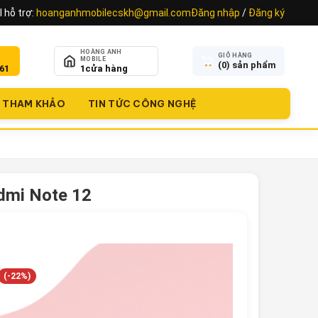
 hỗ trợ:
hoanganhmobilecskh@gmail.com
Đăng nhập
/
Đăng ký
HOÀNG ANH
GIỎ HÀNG
MOBILE
(
0
) sản phẩm
61
1
cửa hàng
THAM KHẢO
TIN TỨC CÔNG NGHỆ
dmi Note 12
(-22%)