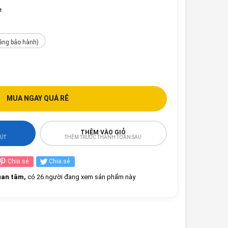
e
háng bảo hành)
MUA NGAY QUÁ RẺ
THÊM VÀO GIỎ
HÚT
THÊM TRƯỚC THANH TOÁN SAU
Chia sẻ
Chia sẻ
an tâm,
có 26 người đang xem sản phẩm này