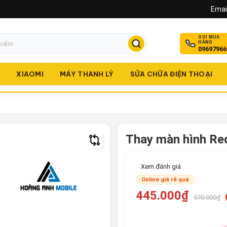
Email
GỌI MUA
HÀNG
09697966
O
XIAOMI
MÁY THANH LÝ
SỬA CHỮA ĐIỆN THOẠI
Thay màn hình Re
Xem đánh giá
Online giá rẻ quá
445.000₫
570.000₫