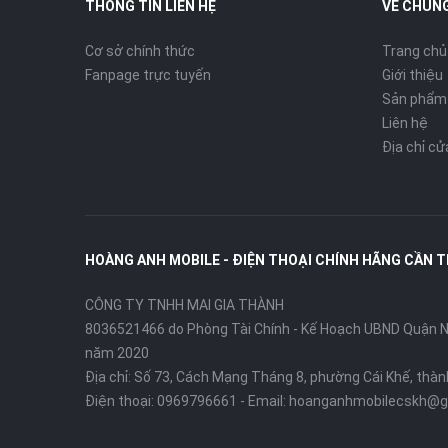
THÔNG TIN LIÊN HỆ
VỀ CHÚNG
Cơ sở chính thức
Trang chủ
Fanpage trực tuyến
Giới thiệu
Sản phẩm
Liên hệ
Địa chỉ c
HOÀNG ANH MOBILE - ĐIỆN THOẠI CHÍNH HÃNG CẦN 
CÔNG TY TNHH MAI GIA THÀNH
8036521466 do Phòng Tài Chính - Kế Hoạch UBND Quận Ni
năm 2020
Địa chỉ:
Số 73, Cách Mạng Tháng 8, phường Cái Khế, thà
Điện thoại:
0969796661
- Email:
hoanganhmobilecskh@g