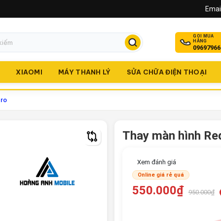
Email
GỌI MUA
HÀNG
09697966
O
XIAOMI
MÁY THANH LÝ
SỬA CHỮA ĐIỆN THOẠI
Pro
Thay màn hình Re
Xem đánh giá
Online giá rẻ quá
550.000₫
950.000₫