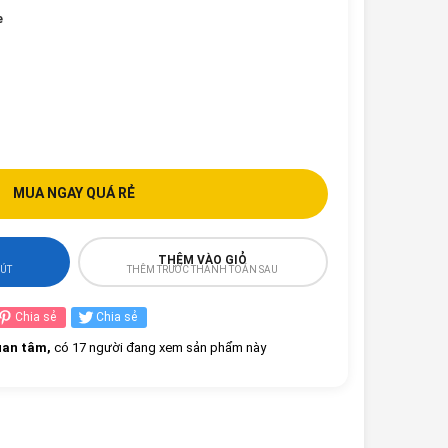
e
MUA NGAY QUÁ RẺ
THÊM VÀO GIỎ
HÚT
THÊM TRƯỚC THANH TOÁN SAU
Chia sẻ
Chia sẻ
an tâm,
có 17 người đang xem sản phẩm này