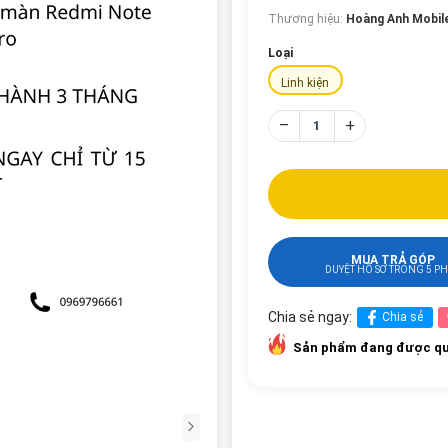
Thương hiệu:
Hoàng Anh Mobil
Loại
Linh kiện
–
+
MUA TRẢ GÓP
DUYỆT HỒ SƠ TRONG 5 P
Chia sẻ ngay:
Chia sẻ
Sản phẩm đang được qu