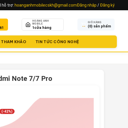
 hỗ trợ:
hoanganhmobilecskh@gmail.com
Đăng nhập
/
Đăng ký
HOÀNG ANH
GIỎ HÀNG
MOBILE
(
0
) sản phẩm
61
1
cửa hàng
THAM KHẢO
TIN TỨC CÔNG NGHỆ
dmi Note 7/7 Pro
(-42%)