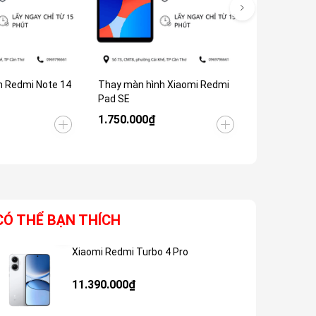
h Redmi Note 14
Thay màn hình Xiaomi Redmi
Thay màn hì
Pad SE
Turbo 4 Pro
1.750.000₫
2.500.000
CÓ THỂ BẠN THÍCH
Xiaomi Redmi Turbo 4 Pro
Giảm 48%
11.390.000₫