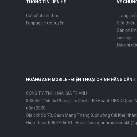
THÔNG TIN LIÊN HỆ
VỀ CHÚNG
Cơ sở chính thức
Trang chủ
Fanpage trực tuyến
Giới thiệu
Sản phẩm
Liên hệ
Địa chỉ c
HOÀNG ANH MOBILE - ĐIỆN THOẠI CHÍNH HÃNG CẦN 
CÔNG TY TNHH MAI GIA THÀNH
8036521466 do Phòng Tài Chính - Kế Hoạch UBND Quận Ni
năm 2020
Địa chỉ:
Số 73, Cách Mạng Tháng 8, phường Cái Khế, thà
Điện thoại:
0969796661
- Email:
hoanganhmobilecskh@g