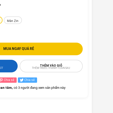
e
Màn Zin
MUA NGAY QUÁ RẺ
THÊM VÀO GIỎ
HÚT
THÊM TRƯỚC THANH TOÁN SAU
Chia sẻ
Chia sẻ
an tâm,
có 3 người đang xem sản phẩm này