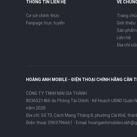
THÔNG TIN LIÊN HỆ
VỀ CHÚNG
Cơ sở chính thức
Trang chủ
Fanpage trực tuyến
Giới thiệu
Sản phẩm
Liên hệ
Địa chỉ c
HOÀNG ANH MOBILE - ĐIỆN THOẠI CHÍNH HÃNG CẦN 
CÔNG TY TNHH MAI GIA THÀNH
8036521466 do Phòng Tài Chính - Kế Hoạch UBND Quận Ni
năm 2020
Địa chỉ:
Số 73, Cách Mạng Tháng 8, phường Cái Khế, thà
Điện thoại:
0969796661
- Email:
hoanganhmobilecskh@g