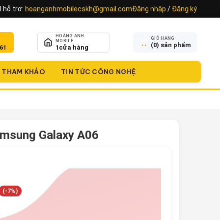
 hỗ trợ:
hoanganhmobilecskh@gmail.com
Đăng nhập
/
Đăng ký
HOÀNG ANH
GIỎ HÀNG
MOBILE
(
0
) sản phẩm
61
1
cửa hàng
THAM KHẢO
TIN TỨC CÔNG NGHỆ
msung Galaxy A06
(-7%)