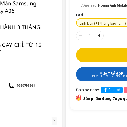
Thương hiệu:
Hoàng Anh Mobil
Loại
Linh kiện (+1 tháng bảo hành)
–
+
MUA TRẢ GÓP
DUYỆT HỒ SƠ TRONG 5 P
Chia sẻ ngay:
Chia sẻ
Sản phẩm đang được qu