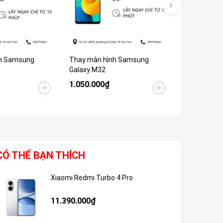
h Samsung
Thay màn hình Samsung
Thay Màn H
Galaxy M32
Galaxy M30
1.050.000₫
1.050.000
CÓ THỂ BẠN THÍCH
Xiaomi Redmi Turbo 4 Pro
Giảm 48%
11.390.000₫