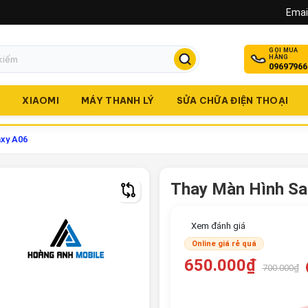
Email
GỌI MUA
HÀNG
09697966
O
XIAOMI
MÁY THANH LÝ
SỬA CHỮA ĐIỆN THOẠI
xy A06
Thay Màn Hình Sa
Xem đánh giá
Online giá rẻ quá
650.000₫
700.000₫