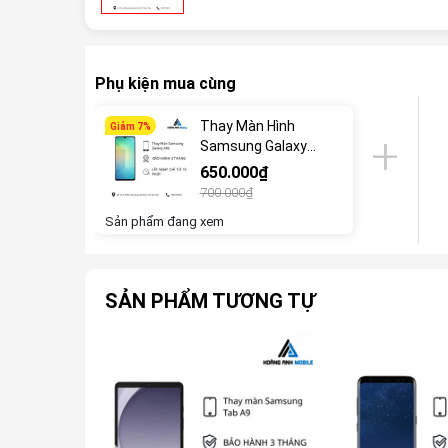
Phụ kiện mua cùng
Thay Màn Hình
Giảm 7%
Samsung Galaxy
A06
650.000₫
700.000₫
Sản phẩm đang xem
SẢN PHẨM TƯƠNG TỰ