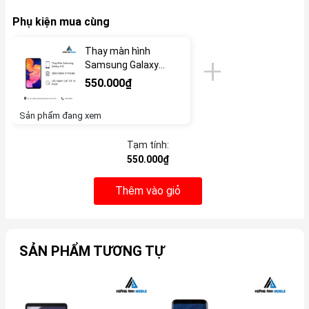
Phụ kiện mua cùng
Thay màn hình
Samsung Galaxy
A10
550.000₫
Sản phẩm đang xem
Tạm tính:
550.000₫
Thêm vào giỏ
SẢN PHẨM TƯƠNG TỰ