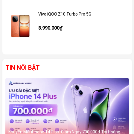
Vivo iQOO Z10 Turbo Pro 5G
Gi
8.990.000₫
TIN NỔI BẬT
Khuyến Mãi iPhone 14 Plus: Giảm Ngay 700.000đ Tại Hoàng