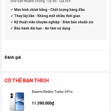
chờ đợi! Nhanh chóng - Uy tín - Giá tốt!
✔
Màn hình chính hãng - Chất lượng hàng đầu
✔
Thay lấy liền - Không mất nhiều thời gian
✔
Kỹ thuật viên chuyên nghiệp - Đảm bảo chuẩn zin
✔
Bảo hành dài hạn - An tâm sử dụng
Đánh giá
CÓ THỂ BẠN THÍCH
Xiaomi Redmi Turbo 4 Pro
Gi
11.390.000₫