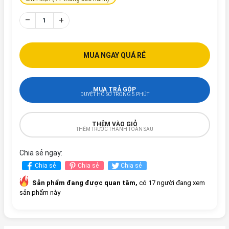
–
+
MUA NGAY QUÁ RẺ
MUA TRẢ GÓP
DUYỆT HỒ SƠ TRONG 5 PHÚT
THÊM VÀO GIỎ
THÊM TRƯỚC THANH TOÁN SAU
Chia sẻ ngay:
Chia sẻ
Chia sẻ
Chia sẻ
Sản phẩm đang được quan tâm,
có 17 người đang xem
sản phẩm này