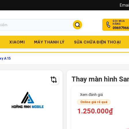
Email
GỌI MUA
HÀNG
09697966
O
XIAOMI
MÁY THANH LÝ
SỬA CHỮA ĐIỆN THOẠI
xy A15
Thay màn hình Sa
Xem đánh giá
Online giá rẻ quá
1.250.000₫