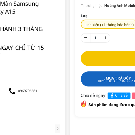
Thương hiệu:
Hoàng Anh Mobil
Loại
Linh kiện (+1 tháng bảo hành)
–
+
MUA TRẢ GÓP
DUYỆT HỒ SƠ TRONG 5 P
Chia sẻ ngay:
Chia sẻ
Sản phẩm đang được qu