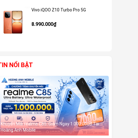
Vivo iQOO Z10 Turbo Pro 5G
Giảm 59%
8.990.000₫
TIN NỔI BẬT
Khuyến Mãi realme C85: Giảm Ngay 1.000.000đ Tại
Hoàng Anh Mobile