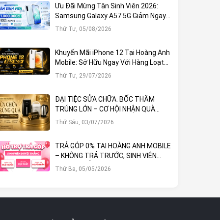
Ưu Đãi Mừng Tân Sinh Viên 2026:
Samsung Galaxy A57 5G Giảm Ngay
1.000.000đ
Thứ Tư, 05/08/2026
Khuyến Mãi iPhone 12 Tại Hoàng Anh
Mobile: Sở Hữu Ngay Với Hàng Loạt
Ưu Đãi Hấp Dẫn
Thứ Tư, 29/07/2026
ĐẠI TIỆC SỬA CHỮA: BỐC THĂM
TRÚNG LỚN – CƠ HỘI NHẬN QUÀ
KHỦNG TẠI HOÀNG ANH MOBILE
Thứ Sáu, 03/07/2026
TRẢ GÓP 0% TẠI HOÀNG ANH MOBILE
– KHÔNG TRẢ TRƯỚC, SINH VIÊN
DUYỆT THẲNG!
Thứ Ba, 05/05/2026