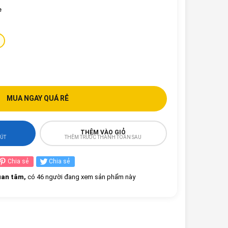
e
MUA NGAY QUÁ RẺ
THÊM VÀO GIỎ
HÚT
THÊM TRƯỚC THANH TOÁN SAU
Chia sẻ
Chia sẻ
an tâm,
có 46 người đang xem sản phẩm này