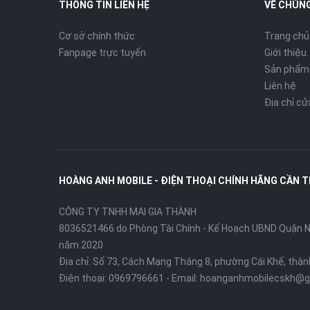
THÔNG TIN LIÊN HỆ
VỀ CHÚNG
Cơ sở chính thức
Trang chủ
Fanpage trực tuyến
Giới thiệu
Sản phẩm
Liên hệ
Địa chỉ c
HOÀNG ANH MOBILE - ĐIỆN THOẠI CHÍNH HÃNG CẦN 
CÔNG TY TNHH MAI GIA THÀNH
8036521466 do Phòng Tài Chính - Kế Hoạch UBND Quận Ni
năm 2020
Địa chỉ:
Số 73, Cách Mạng Tháng 8, phường Cái Khế, thà
Điện thoại:
0969796661
- Email:
hoanganhmobilecskh@g