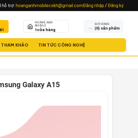
 hỗ trợ:
hoanganhmobilecskh@gmail.com
Đăng nhập
/
Đăng ký
HOÀNG ANH
GIỎ HÀNG
MOBILE
(
0
) sản phẩm
61
1
cửa hàng
THAM KHẢO
TIN TỨC CÔNG NGHỆ
msung Galaxy A15