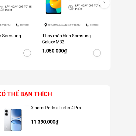
h Samsung
Thay màn hình Samsung
Thay Màn H
Galaxy M32
Galaxy M30
1.050.000₫
1.050.000
CÓ THỂ BẠN THÍCH
Xiaomi Redmi Turbo 4 Pro
Giảm 48%
11.390.000₫