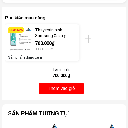
Phụ kiện mua cùng
Thay màn hình
Giảm 62%
Samsung Galaxy
A33 5G
700.000₫
1.850.000₫
Sản phẩm đang xem
Tạm tính:
700.000₫
Thêm vào giỏ
SẢN PHẨM TƯƠNG TỰ