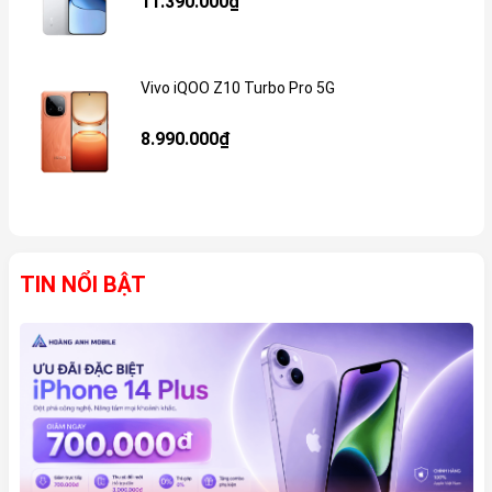
11.390.000₫
Vivo iQOO Z10 Turbo Pro 5G
Gi
8.990.000₫
TIN NỔI BẬT