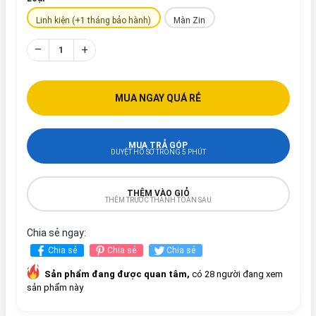
Linh kiện (+1 tháng bảo hành)
Màn Zin
–
+
MUA NGAY QUÁ RẺ
MUA TRẢ GÓP
DUYỆT HỒ SƠ TRONG 5 PHÚT
THÊM VÀO GIỎ
THÊM TRƯỚC THANH TOÁN SAU
Chia sẻ ngay:
Chia sẻ
Chia sẻ
Chia sẻ
Sản phẩm đang được quan tâm,
có 28 người đang xem
sản phẩm này