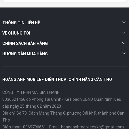
THÔNG TIN LIÊN HỆ
VỀ CHÚNG TÔI
CHÍNH SÁCH BÁN HÀNG
HƯỚNG DẪN MUA HÀNG
HOÀNG ANH MOBILE - ĐIỆN THOẠI CHÍNH HÃNG CẦN THƠ
CÔNG TY TNHH MAI GIA THÀNH
8036521466 do Phòng Tài Chính - Kế Hoạch UBND Quận Ninh Kiều
cấp ngày 25 tháng 02 năm 2020
Địa chỉ:
Số 73, Cách Mạng Tháng 8, phường Cái Khế, thành phố Cần
Thơ
Điện thoại:
0969796661
- Email:
hoanganhmobilecskh@gmail.com