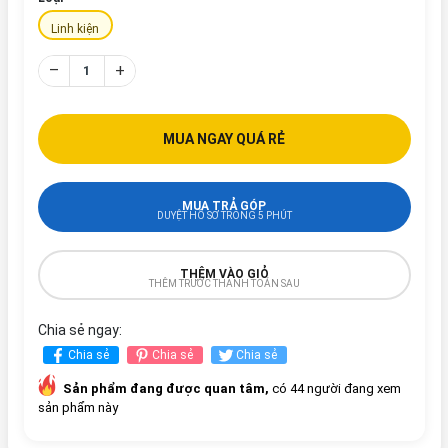
Linh kiện
–
+
MUA NGAY QUÁ RẺ
MUA TRẢ GÓP
DUYỆT HỒ SƠ TRONG 5 PHÚT
THÊM VÀO GIỎ
THÊM TRƯỚC THANH TOÁN SAU
Chia sẻ ngay:
Chia sẻ
Chia sẻ
Chia sẻ
Sản phẩm đang được quan tâm,
có 44 người đang xem
sản phẩm này