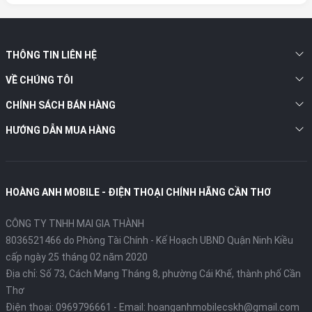
THÔNG TIN LIÊN HỆ
VỀ CHÚNG TÔI
CHÍNH SÁCH BÁN HÀNG
HƯỚNG DẪN MUA HÀNG
HOÀNG ANH MOBILE - ĐIỆN THOẠI CHÍNH HÃNG CẦN THƠ
CÔNG TY TNHH MAI GIA THÀNH
8036521466 do Phòng Tài Chính - Kế Hoạch UBND Quận Ninh Kiều
cấp ngày 25 tháng 02 năm 2020
Địa chỉ:
Số 73, Cách Mạng Tháng 8, phường Cái Khế, thành phố Cần
Thơ
Điện thoại:
0969796661
- Email:
hoanganhmobilecskh@gmail.com