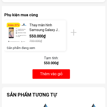
Phụ kiện mua cùng
Thay màn hình
Giảm 21%
Samsung Galaxy J5
Prime
550.000₫
700.000₫
Sản phẩm đang xem
Tạm tính:
550.000₫
Thêm vào giỏ
SẢN PHẨM TƯƠNG TỰ