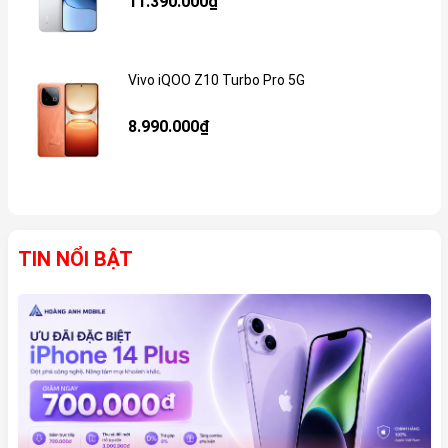
11.390.000₫
Vivo iQOO Z10 Turbo Pro 5G
Gi
8.990.000₫
TIN NỔI BẬT