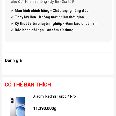
chờ đợi! Nhanh chóng - Uy tín - Giá tốt!
✔
Màn hình chính hãng - Chất lượng hàng đầu
✔
Thay lấy liền - Không mất nhiều thời gian
✔
Kỹ thuật viên chuyên nghiệp - Đảm bảo chuẩn zin
✔
Bảo hành dài hạn - An tâm sử dụng
Đánh giá
CÓ THỂ BẠN THÍCH
Xiaomi Redmi Turbo 4 Pro
Gi
11.390.000₫