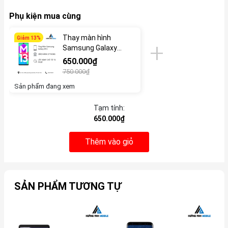
Phụ kiện mua cùng
Thay màn hình
Giảm 13%
Samsung Galaxy
M13
650.000₫
750.000₫
Sản phẩm đang xem
Tạm tính:
650.000₫
Thêm vào giỏ
SẢN PHẨM TƯƠNG TỰ