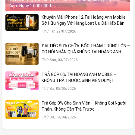
Giảm Ngay 1.000.000đ
Khuyến Mãi iPhone 12 Tại Hoàng Anh Mobile:
Sở Hữu Ngay Với Hàng Loạt Ưu Đãi Hấp Dẫn
Thứ Tư, 29/07/2026
ĐẠI TIỆC SỬA CHỮA: BỐC THĂM TRÚNG LỚN –
CƠ HỘI NHẬN QUÀ KHỦNG TẠI HOÀNG ANH
MOBILE
Thứ Sáu, 03/07/2026
TRẢ GÓP 0% TẠI HOÀNG ANH MOBILE –
KHÔNG TRẢ TRƯỚC, SINH VIÊN DUYỆT
THẲNG!
Thứ Ba, 05/05/2026
Trả Góp 0% Cho Sinh Viên – Không Gọi Người
Thân, Không Cần Trả Trước
Thứ Ba, 14/04/2026