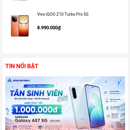
Vivo iQOO Z10 Turbo Pro 5G
Gi
8.990.000₫
TIN NỔI BẬT
Ưu Đãi Mừng Tân Sinh Viên 2026: Samsung Galaxy A57 5G