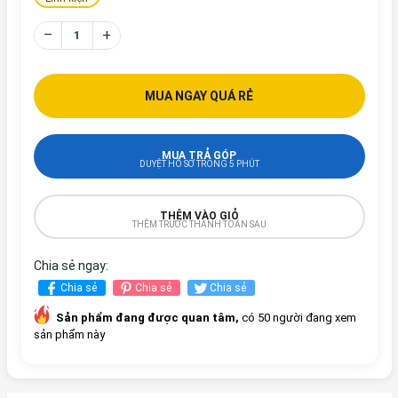
–
+
MUA NGAY QUÁ RẺ
MUA TRẢ GÓP
DUYỆT HỒ SƠ TRONG 5 PHÚT
THÊM VÀO GIỎ
THÊM TRƯỚC THANH TOÁN SAU
Chia sẻ ngay:
Chia sẻ
Chia sẻ
Chia sẻ
Sản phẩm đang được quan tâm,
có 50 người đang xem
sản phẩm này