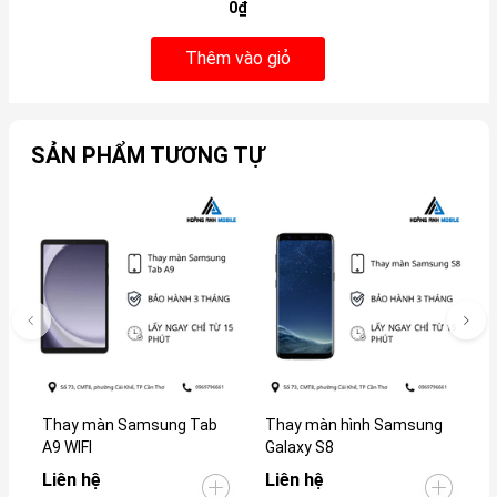
0₫
Thêm vào giỏ
SẢN PHẨM TƯƠNG TỰ
Thay màn Samsung Tab
Thay màn hình Samsung
T
A9 WIFI
Galaxy S8
G
Liên hệ
Liên hệ
L