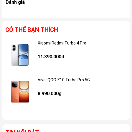
Đánh giá
CÓ THỂ BẠN THÍCH
Xiaomi Redmi Turbo 4 Pro
Gi
11.390.000₫
Vivo iQOO Z10 Turbo Pro 5G
Gi
8.990.000₫