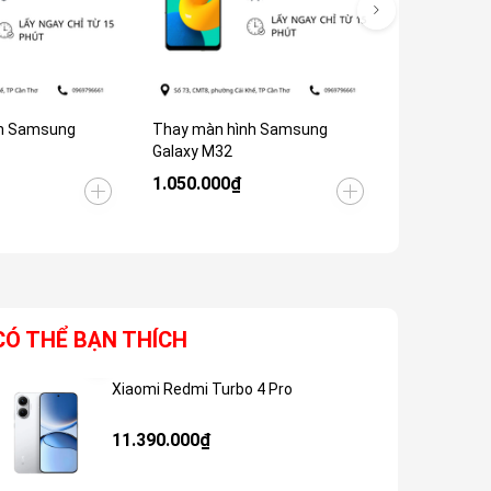
h Samsung
Thay màn hình Samsung
Thay Màn H
Galaxy M32
Galaxy M30
1.050.000₫
1.050.000
CÓ THỂ BẠN THÍCH
Xiaomi Redmi Turbo 4 Pro
Giảm 48%
11.390.000₫