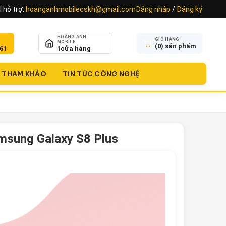
 hỗ trợ:
hoanganhmobilecskh@gmail.com
Đăng nhập
/
Đăng ký
HOÀNG ANH
GIỎ HÀNG
MOBILE
(
0
) sản phẩm
61
1
cửa hàng
THAM KHẢO
TIN TỨC CÔNG NGHỆ
msung Galaxy S8 Plus