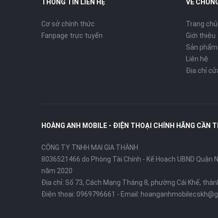
THÔNG TIN LIÊN HỆ
VỀ CHÚNG
Cơ sở chính thức
Trang chủ
Fanpage trực tuyến
Giới thiệu
Sản phẩm
Liên hệ
Địa chỉ c
HOÀNG ANH MOBILE - ĐIỆN THOẠI CHÍNH HÃNG CẦN 
CÔNG TY TNHH MAI GIA THÀNH
8036521466 do Phòng Tài Chính - Kế Hoạch UBND Quận Ni
năm 2020
Địa chỉ:
Số 73, Cách Mạng Tháng 8, phường Cái Khế, thà
Điện thoại:
0969796661
- Email:
hoanganhmobilecskh@g