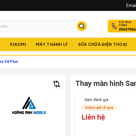
Email
GỌI MUA
HÀNG
09697966
O
XIAOMI
MÁY THANH LÝ
SỬA CHỮA ĐIỆN THOẠI
y S8 Plus
Thay màn hình Sa
Xem đánh giá
Online giá rẻ quá
Liên hệ