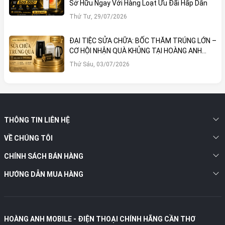
Sở Hữu Ngay Với Hàng Loạt Ưu Đãi Hấp Dẫn
Thứ Tư, 29/07/2026
ĐẠI TIỆC SỬA CHỮA: BỐC THĂM TRÚNG LỚN –
CƠ HỘI NHẬN QUÀ KHỦNG TẠI HOÀNG ANH
MOBILE
Thứ Sáu, 03/07/2026
THÔNG TIN LIÊN HỆ
VỀ CHÚNG TÔI
CHÍNH SÁCH BÁN HÀNG
HƯỚNG DẪN MUA HÀNG
HOÀNG ANH MOBILE - ĐIỆN THOẠI CHÍNH HÃNG CẦN THƠ