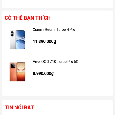
CÓ THỂ BẠN THÍCH
Xiaomi Redmi Turbo 4 Pro
Gi
11.390.000₫
Vivo iQOO Z10 Turbo Pro 5G
Gi
8.990.000₫
TIN NỔI BẬT