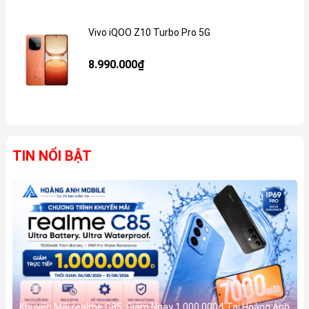
Vivo iQOO Z10 Turbo Pro 5G
Gi
8.990.000₫
TIN NỔI BẬT
Khuyến Mãi realme C85: Giảm Ngay 1.000.000đ Tại Hoàng Anh