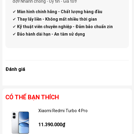
đợi! Nhanh chóng - Uy tín - Giá tốt!
✔
Màn hình chính hãng - Chất lượng hàng đầu
✔
Thay lấy liền - Không mất nhiều thời gian
✔
Kỹ thuật viên chuyên nghiệp - Đảm bảo chuẩn zin
✔
Bảo hành dài hạn - An tâm sử dụng
Đánh giá
CÓ THỂ BẠN THÍCH
Xiaomi Redmi Turbo 4 Pro
Gi
11.390.000₫