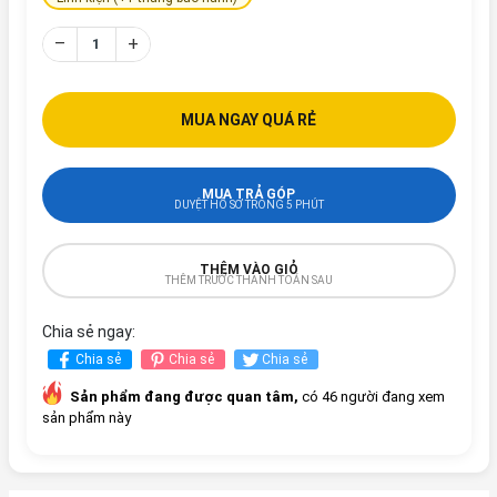
–
+
MUA NGAY QUÁ RẺ
MUA TRẢ GÓP
DUYỆT HỒ SƠ TRONG 5 PHÚT
THÊM VÀO GIỎ
THÊM TRƯỚC THANH TOÁN SAU
Chia sẻ ngay:
Chia sẻ
Chia sẻ
Chia sẻ
Sản phẩm đang được quan tâm,
có 46 người đang xem
sản phẩm này