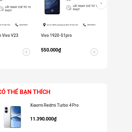
 Vivo V23
Vivo 1920-S1pro
Thay Màn Vi
550.000₫
650.000₫
CÓ THỂ BẠN THÍCH
Xiaomi Redmi Turbo 4 Pro
Giảm 48%
11.390.000₫