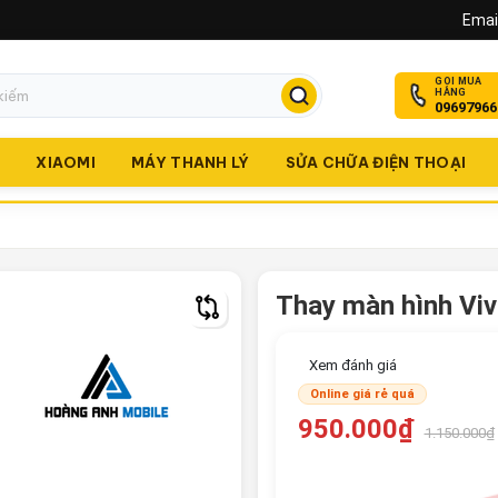
Email
GỌI MUA
HÀNG
09697966
O
XIAOMI
MÁY THANH LÝ
SỬA CHỮA ĐIỆN THOẠI
Thay màn hình Vi
Xem đánh giá
Online giá rẻ quá
950.000₫
1.150.000₫