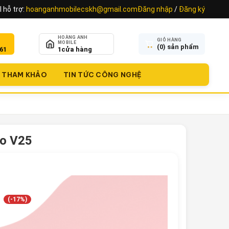
 hỗ trợ:
hoanganhmobilecskh@gmail.com
Đăng nhập
/
Đăng ký
HOÀNG ANH
GIỎ HÀNG
MOBILE
(
0
) sản phẩm
61
1
cửa hàng
THAM KHẢO
TIN TỨC CÔNG NGHỆ
vo V25
(-17%)