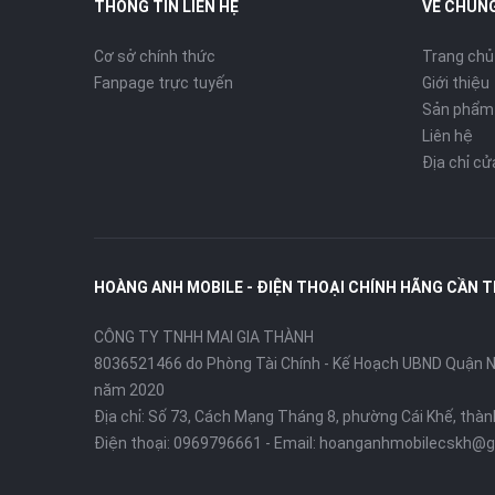
THÔNG TIN LIÊN HỆ
VỀ CHÚNG
Cơ sở chính thức
Trang chủ
Fanpage trực tuyến
Giới thiệu
Sản phẩm
Liên hệ
Địa chỉ c
HOÀNG ANH MOBILE - ĐIỆN THOẠI CHÍNH HÃNG CẦN 
CÔNG TY TNHH MAI GIA THÀNH
8036521466 do Phòng Tài Chính - Kế Hoạch UBND Quận Ni
năm 2020
Địa chỉ:
Số 73, Cách Mạng Tháng 8, phường Cái Khế, thà
Điện thoại:
0969796661
- Email:
hoanganhmobilecskh@g