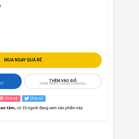
e
MUA NGAY QUÁ RẺ
THÊM VÀO GIỎ
HÚT
THÊM TRƯỚC THANH TOÁN SAU
Chia sẻ
Chia sẻ
an tâm,
có 35 người đang xem sản phẩm này