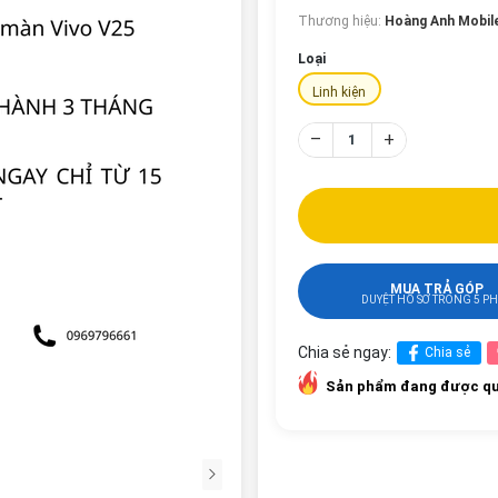
Thương hiệu:
Hoàng Anh Mobil
Loại
Linh kiện
–
+
MUA TRẢ GÓP
DUYỆT HỒ SƠ TRONG 5 P
Chia sẻ ngay:
Chia sẻ
Sản phẩm đang được qu