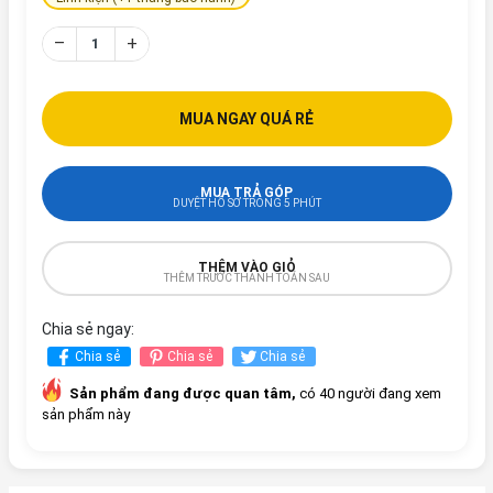
–
+
MUA NGAY QUÁ RẺ
MUA TRẢ GÓP
DUYỆT HỒ SƠ TRONG 5 PHÚT
THÊM VÀO GIỎ
THÊM TRƯỚC THANH TOÁN SAU
Chia sẻ ngay:
Chia sẻ
Chia sẻ
Chia sẻ
Sản phẩm đang được quan tâm,
có 40 người đang xem
sản phẩm này