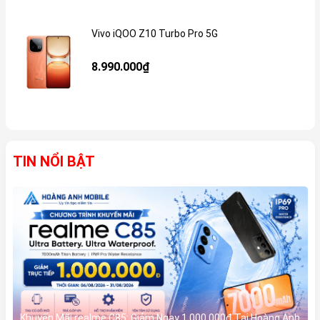
Vivo iQOO Z10 Turbo Pro 5G
Gi
8.990.000₫
TIN NỔI BẬT
Khuyến Mãi realme C85: Giảm Ngay 1.000.000đ Tại Hoàng Anh