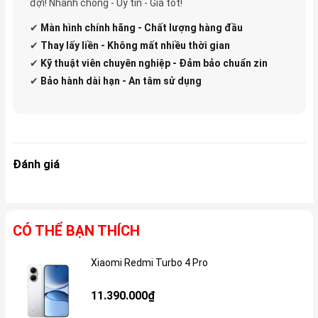
đợi! Nhanh chóng - Uy tín - Giá tốt!
✔
Màn hình chính hãng - Chất lượng hàng đầu
✔
Thay lấy liền - Không mất nhiều thời gian
✔
Kỹ thuật viên chuyên nghiệp - Đảm bảo chuẩn zin
✔
Bảo hành dài hạn - An tâm sử dụng
Đánh giá
CÓ THỂ BẠN THÍCH
Xiaomi Redmi Turbo 4 Pro
Gi
11.390.000₫