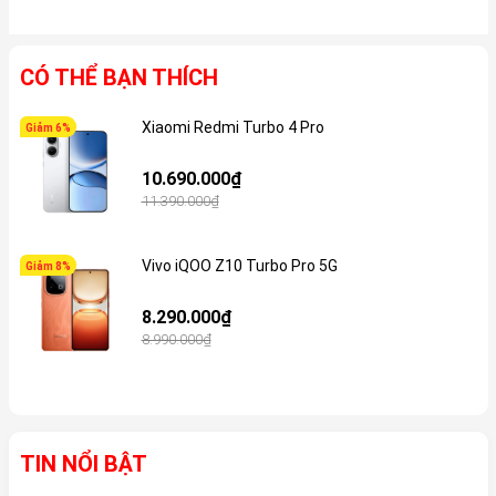
CÓ THỂ BẠN THÍCH
Xiaomi Redmi Turbo 4 Pro
Giảm 6%
Gi
10.690.000₫
11.390.000₫
Vivo iQOO Z10 Turbo Pro 5G
Giảm 8%
Gi
8.290.000₫
8.990.000₫
TIN NỔI BẬT