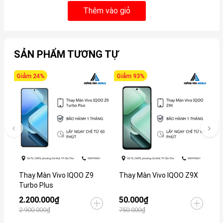
Thêm vào giỏ
SẢN PHẨM TƯƠNG TỰ
Giảm 24%
Giảm 93%
G
Thay Màn Vivo IQOO Z9
Thay Màn Vivo IQOO Z9X
T
Turbo Plus
2.200.000₫
50.000₫
1
2.900.000₫
750.000₫
1