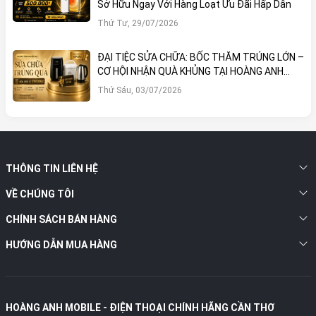
Sở Hữu Ngay Với Hàng Loạt Ưu Đãi Hấp Dẫn
Thứ Tư, 29/07/2026
ĐẠI TIỆC SỬA CHỮA: BỐC THĂM TRÚNG LỚN –
CƠ HỘI NHẬN QUÀ KHỦNG TẠI HOÀNG ANH
MOBILE
Thứ Sáu, 03/07/2026
THÔNG TIN LIÊN HỆ
VỀ CHÚNG TÔI
CHÍNH SÁCH BÁN HÀNG
HƯỚNG DẪN MUA HÀNG
HOÀNG ANH MOBILE - ĐIỆN THOẠI CHÍNH HÃNG CẦN THƠ