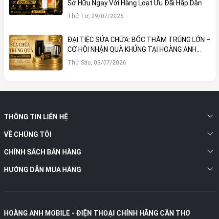
Sở Hữu Ngay Với Hàng Loạt Ưu Đãi Hấp Dẫn
Thứ Tư, 29/07/2026
ĐẠI TIỆC SỬA CHỮA: BỐC THĂM TRÚNG LỚN –
CƠ HỘI NHẬN QUÀ KHỦNG TẠI HOÀNG ANH
MOBILE
Thứ Sáu, 03/07/2026
THÔNG TIN LIÊN HỆ
VỀ CHÚNG TÔI
CHÍNH SÁCH BÁN HÀNG
HƯỚNG DẪN MUA HÀNG
HOÀNG ANH MOBILE - ĐIỆN THOẠI CHÍNH HÃNG CẦN THƠ