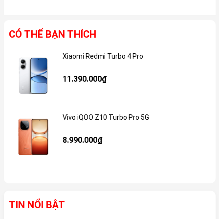
CÓ THỂ BẠN THÍCH
Xiaomi Redmi Turbo 4 Pro
Gi
11.390.000₫
Vivo iQOO Z10 Turbo Pro 5G
Gi
8.990.000₫
TIN NỔI BẬT