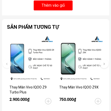
Thêm vào giỏ
SẢN PHẨM TƯƠNG TỰ
Thay Màn Vivo IQOO Z9
Thay Màn Vivo IQOO Z9X
T
Turbo Plus
2.900.000₫
750.000₫
1