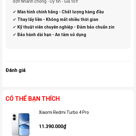
đợi! Nhanh chóng - Uy tín - Giá tốt!
✔
Màn hình chính hãng - Chất lượng hàng đầu
✔
Thay lấy liền - Không mất nhiều thời gian
✔
Kỹ thuật viên chuyên nghiệp - Đảm bảo chuẩn zin
✔
Bảo hành dài hạn - An tâm sử dụng
Đánh giá
CÓ THỂ BẠN THÍCH
Xiaomi Redmi Turbo 4 Pro
Gi
11.390.000₫