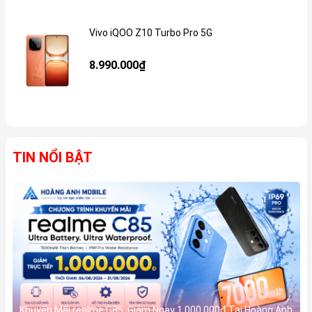
Vivo iQOO Z10 Turbo Pro 5G
Gi
8.990.000₫
TIN NỔI BẬT
Khuyến Mãi realme C85: Giảm Ngay 1.000.000đ Tại Hoàng Anh