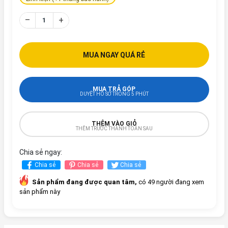
–
+
MUA NGAY QUÁ RẺ
MUA TRẢ GÓP
DUYỆT HỒ SƠ TRONG 5 PHÚT
THÊM VÀO GIỎ
THÊM TRƯỚC THANH TOÁN SAU
Chia sẻ ngay:
Chia sẻ
Chia sẻ
Chia sẻ
Sản phẩm đang được quan tâm,
có 49 người đang xem
sản phẩm này