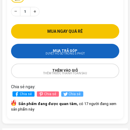
–
+
MUA NGAY QUÁ RẺ
MUA TRẢ GÓP
DUYỆT HỒ SƠ TRONG 5 PHÚT
THÊM VÀO GIỎ
THÊM TRƯỚC THANH TOÁN SAU
Chia sẻ ngay:
Chia sẻ
Chia sẻ
Chia sẻ
Sản phẩm đang được quan tâm,
có 17 người đang xem
sản phẩm này