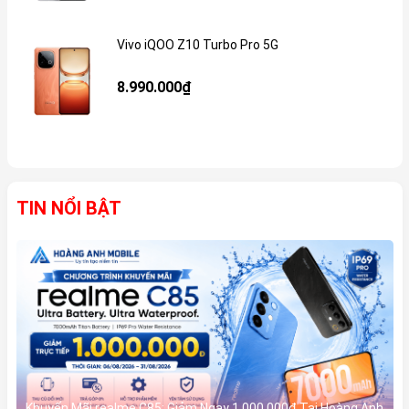
Vivo iQOO Z10 Turbo Pro 5G
Gi
8.990.000₫
TIN NỔI BẬT
Khuyến Mãi realme C85: Giảm Ngay 1.000.000đ Tại Hoàng Anh