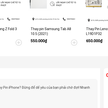
ng Z Fold 3
Thay pin Samsung Tab A8
Thay Pin Leno
10.5 (2021)
L19D1P32
550.000₫
650.000₫
y Pin iPhone? Đừng để dế yêu của bạn phải chờ đợi! Nhanh