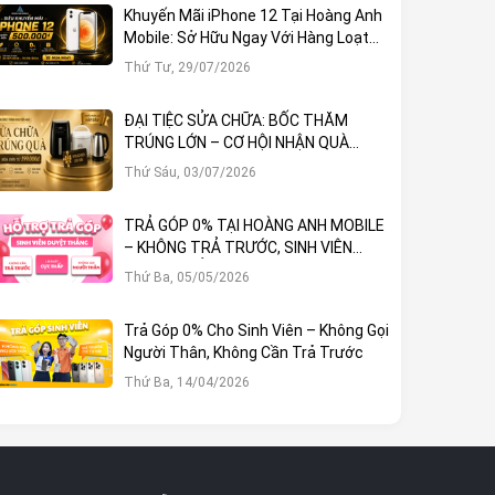
Khuyến Mãi iPhone 12 Tại Hoàng Anh
Mobile: Sở Hữu Ngay Với Hàng Loạt
Ưu Đãi Hấp Dẫn
Thứ Tư, 29/07/2026
ĐẠI TIỆC SỬA CHỮA: BỐC THĂM
TRÚNG LỚN – CƠ HỘI NHẬN QUÀ
KHỦNG TẠI HOÀNG ANH MOBILE
Thứ Sáu, 03/07/2026
TRẢ GÓP 0% TẠI HOÀNG ANH MOBILE
– KHÔNG TRẢ TRƯỚC, SINH VIÊN
DUYỆT THẲNG!
Thứ Ba, 05/05/2026
Trả Góp 0% Cho Sinh Viên – Không Gọi
Người Thân, Không Cần Trả Trước
Thứ Ba, 14/04/2026