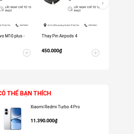
vo M10 plus -
Thay Pin Airpods 4
Thay pin Op
450.000₫
650.000₫
CÓ THỂ BẠN THÍCH
Xiaomi Redmi Turbo 4 Pro
Giảm 48%
11.390.000₫