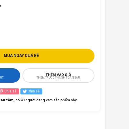
e
MUA NGAY QUÁ RẺ
THÊM VÀO GIỎ
HÚT
THÊM TRƯỚC THANH TOÁN SAU
Chia sẻ
Chia sẻ
an tâm,
có 43 người đang xem sản phẩm này