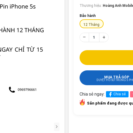
Thương hiệu:
Hoàng Anh Mobil
Bảo hành
12 Tháng
–
+
MUA TRẢ GÓP
DUYỆT HỒ SƠ TRONG 5 P
Chia sẻ ngay:
Chia sẻ
Sản phẩm đang được qu