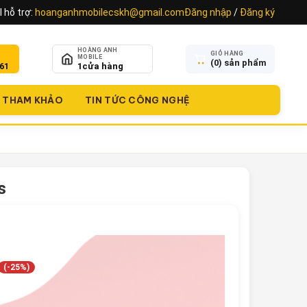
 hỗ trợ:
hoanganhmobilecskh@gmail.com
Đăng nhập
/
Đăng ký
HOÀNG ANH
GIỎ HÀNG
MOBILE
(
0
) sản phẩm
61
1
cửa hàng
THAM KHẢO
TIN TỨC CÔNG NGHỆ
s
(-25%)