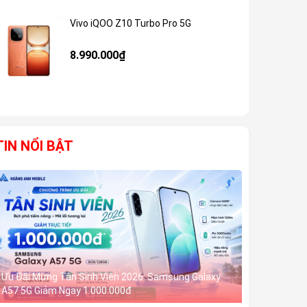
Vivo iQOO Z10 Turbo Pro 5G
Giảm 59%
8.990.000₫
TIN NỔI BẬT
Ưu Đãi Mừng Tân Sinh Viên 2026: Samsung Galaxy
A57 5G Giảm Ngay 1.000.000đ