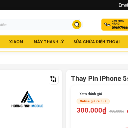
Email
GỌI MUA
HÀNG
09697966
O
XIAOMI
MÁY THANH LÝ
SỬA CHỮA ĐIỆN THOẠI
Thay Pin iPhone 5
Xem đánh giá
Online giá rẻ quá
300.000₫
400.000₫