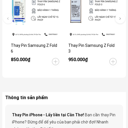
Thay Pin Samsung Z Fold
Thay Pin Samsung Z Fold
T
6
3
1
850.000₫
950.000₫
5
Thông tin sản phẩm
Thay Pin iPhone - Lấy liền tại Cần Thơ!
Bạn cần thay Pin
iPhone? Đừng để dế yêu của bạn phải chờ đợi! Nhanh