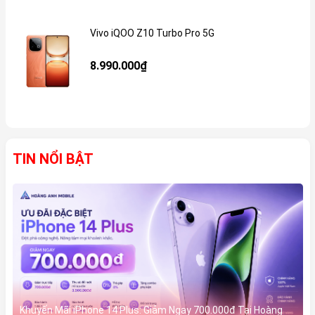
Vivo iQOO Z10 Turbo Pro 5G
Gi
8.990.000₫
TIN NỔI BẬT
Khuyến Mãi iPhone 14 Plus: Giảm Ngay 700.000đ Tại Hoàng