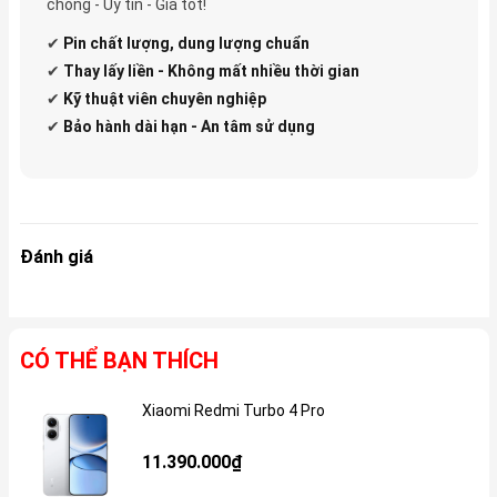
chóng - Uy tín - Giá tốt!
✔
Pin
chất lượng, dung lượng chuẩn
✔
Thay lấy liền - Không mất nhiều thời gian
✔
Kỹ thuật viên chuyên nghiệp
✔
Bảo hành dài hạn - An tâm sử dụng
Đánh giá
CÓ THỂ BẠN THÍCH
Xiaomi Redmi Turbo 4 Pro
Gi
11.390.000₫