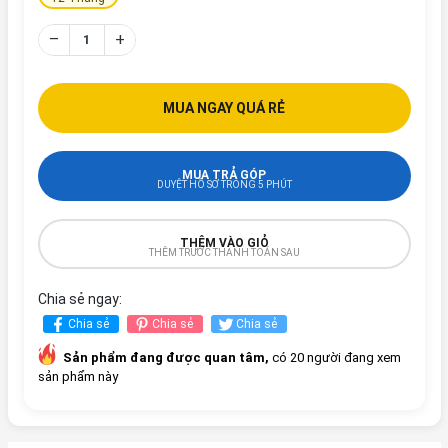
–
+
MUA NGAY QUÁ RẺ
MUA TRẢ GÓP
DUYỆT HỒ SƠ TRONG 5 PHÚT
THÊM VÀO GIỎ
THÊM TRƯỚC THANH TOÁN SAU
Chia sẻ ngay:
Chia sẻ
Chia sẻ
Chia sẻ
Sản phẩm đang được quan tâm,
có 20 người đang xem
sản phẩm này