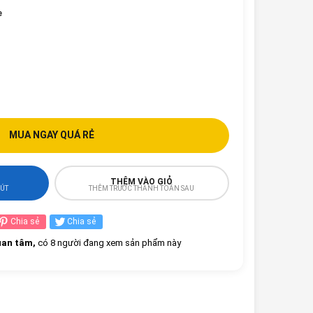
e
MUA NGAY QUÁ RẺ
THÊM VÀO GIỎ
HÚT
THÊM TRƯỚC THANH TOÁN SAU
Chia sẻ
Chia sẻ
an tâm,
có 8 người đang xem sản phẩm này