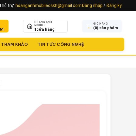
 hỗ trợ:
hoanganhmobilecskh@gmail.com
Đăng nhập
/
Đăng ký
HOÀNG ANH
GIỎ HÀNG
MOBILE
(
0
) sản phẩm
61
1
cửa hàng
THAM KHẢO
TIN TỨC CÔNG NGHỆ
1