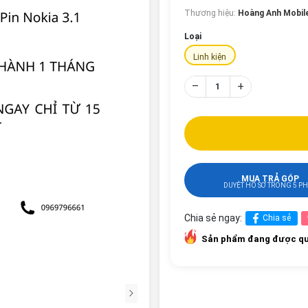
Thương hiệu:
Hoàng Anh Mobil
Loại
Linh kiện
–
+
MUA TRẢ GÓP
DUYỆT HỒ SƠ TRONG 5 P
Chia sẻ ngay:
Chia sẻ
Sản phẩm đang được qu