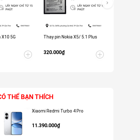
a X10 5G
Thay pin Nokia X5/ 5.1 Plus
Thay pin No
320.000₫
320.000₫
CÓ THỂ BẠN THÍCH
Xiaomi Redmi Turbo 4 Pro
Giảm 48%
11.390.000₫