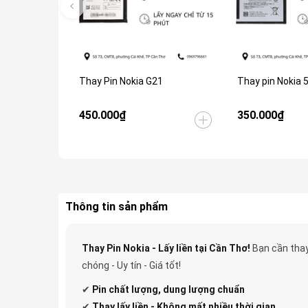
Thay Pin Nokia G21
Thay pin Nokia 5
450.000₫
350.000₫
Thông tin sản phẩm
Thay Pin Nokia - Lấy liền tại Cần Thơ!
Bạn cần thay
chóng - Uy tín - Giá tốt!
✔
Pin
chất lượng, dung lượng chuẩn
✔
Thay lấy liền - Không mất nhiều thời gian