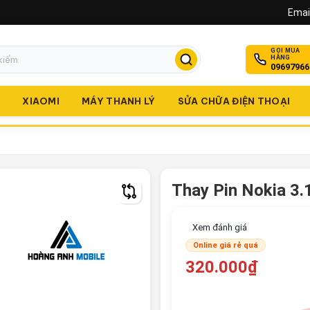
Email
GỌI MUA
HÀNG
09697966
O
XIAOMI
MÁY THANH LÝ
SỬA CHỮA ĐIỆN THOẠI
Thay Pin Nokia 3.
Xem đánh giá
Online giá rẻ quá
320.000₫