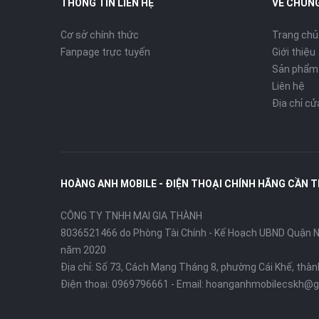
THÔNG TIN LIÊN HỆ
VỀ CHÚNG
Cơ sở chính thức
Trang chủ
Fanpage trực tuyến
Giới thiệu
Sản phẩm
Liên hệ
Địa chỉ c
HOÀNG ANH MOBILE - ĐIỆN THOẠI CHÍNH HÃNG CẦN 
CÔNG TY TNHH MAI GIA THÀNH
8036521466 do Phòng Tài Chính - Kế Hoạch UBND Quận Ni
năm 2020
Địa chỉ:
Số 73, Cách Mạng Tháng 8, phường Cái Khế, thà
Điện thoại:
0969796661
- Email:
hoanganhmobilecskh@g