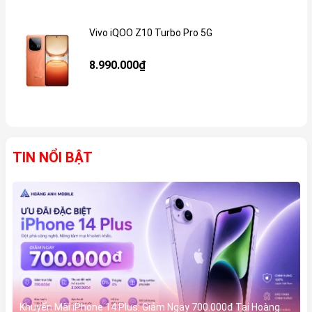
Vivo iQOO Z10 Turbo Pro 5G
Gi
8.990.000₫
TIN NỔI BẬT
Khuyến Mãi iPhone 14 Plus: Giảm Ngay 700.000đ Tại Hoàng