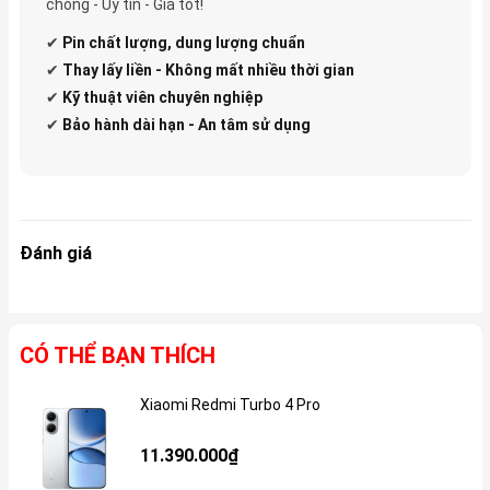
chóng - Uy tín - Giá tốt!
✔
Pin
chất lượng, dung lượng chuẩn
✔
Thay lấy liền - Không mất nhiều thời gian
✔
Kỹ thuật viên chuyên nghiệp
✔
Bảo hành dài hạn - An tâm sử dụng
Đánh giá
CÓ THỂ BẠN THÍCH
Xiaomi Redmi Turbo 4 Pro
Gi
11.390.000₫