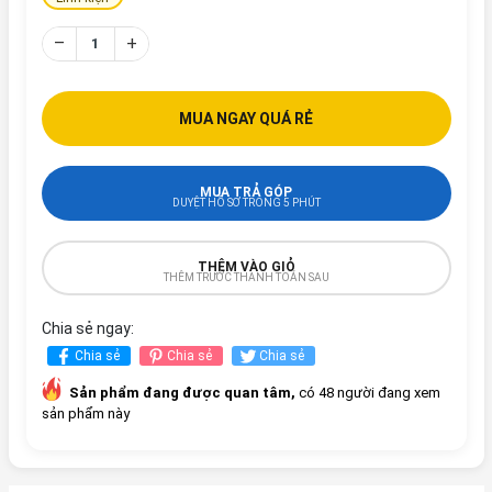
–
+
MUA NGAY QUÁ RẺ
MUA TRẢ GÓP
DUYỆT HỒ SƠ TRONG 5 PHÚT
THÊM VÀO GIỎ
THÊM TRƯỚC THANH TOÁN SAU
Chia sẻ ngay:
Chia sẻ
Chia sẻ
Chia sẻ
Sản phẩm đang được quan tâm,
có 48 người đang xem
sản phẩm này